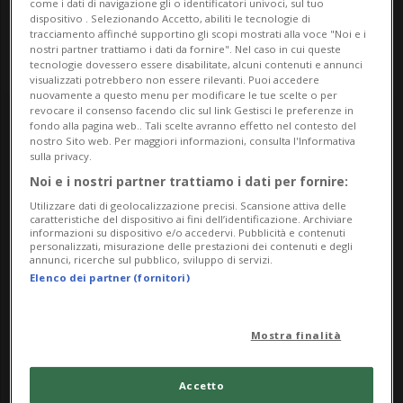
come i dati di navigazione gli o identificatori univoci, sul tuo
https://it.repettogallery.ch/exhibitions/
dispositivo . Selezionando Accetto, abiliti le tecnologie di
tracciamento affinché supportino gli scopi mostrati alla voce "Noi e i
nostri partner trattiamo i dati da fornire". Nel caso in cui queste
tecnologie dovessero essere disabilitate, alcuni contenuti e annunci
visualizzati potrebbero non essere rilevanti. Puoi accedere
nuovamente a questo menu per modificare le tue scelte o per
revocare il consenso facendo clic sul link Gestisci le preferenze in
Thursday
fondo alla pagina web.. Tali scelte avranno effetto nel contesto del
nostro Sito web. Per maggiori informazioni, consulta l'Informativa
sulla privacy.
20
Noi e i nostri partner trattiamo i dati per fornire:
Utilizzare dati di geolocalizzazione precisi. Scansione attiva delle
caratteristiche del dispositivo ai fini dell’identificazione. Archiviare
informazioni su dispositivo e/o accedervi. Pubblicità e contenuti
personalizzati, misurazione delle prestazioni dei contenuti e degli
annunci, ricerche sul pubblico, sviluppo di servizi.
February
Elenco dei partner (fornitori)
2025
Mostra finalità
Accetto