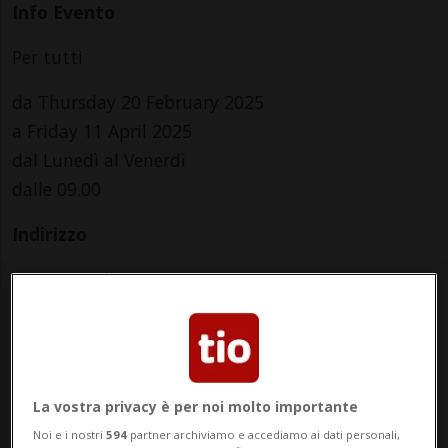
Info Evento
Per tutti
da Thursday 20 February 2025
a Friday 11 April 2025
dal Lunedì al Venerdì
dalle 09.00
Indirizzo
Repetto Gallery
via Clemente Maraini 24
6900, Lugano
La vostra privacy è per noi molto importante
Contatti
Noi e i nostri
594
partner archiviamo e accediamo ai dati personali,