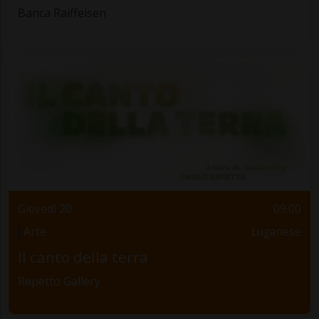
Banca Raiffeisen
Giovedì 20
09.00
Arte
Luganese
Il canto della terra
Repetto Gallery