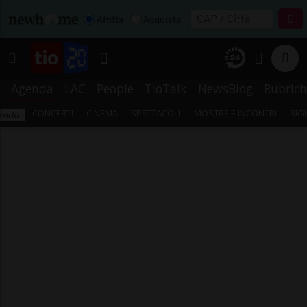
Affitta
Acquista
Agenda
LAC
People
TioTalk
NewsBlog
Rubrich
CONCERTI
CINEMA
SPETTACOLI
MOSTRE E INCONTRI
BIG