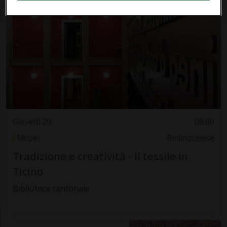
Giovedì 20
08.00
Musei
Bellinzonese
Tradizione e creatività - Il tessile in
Ticino
Biblioteca cantonale