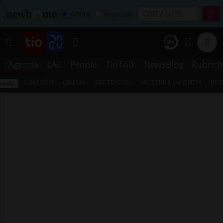
Affitta
Acquista
Agenda
LAC
People
TioTalk
NewsBlog
Rubrich
CONCERTI
CINEMA
SPETTACOLI
MOSTRE E INCONTRI
BIG