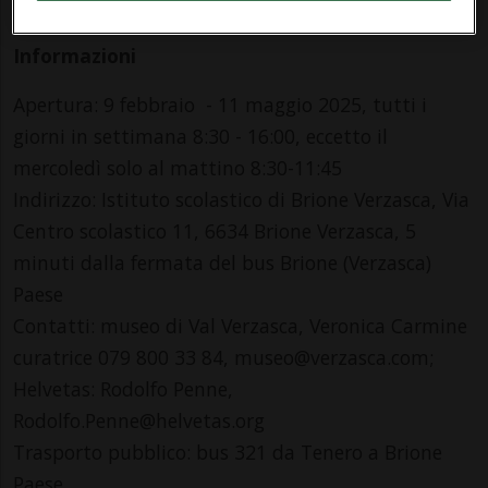
10:53
Informazioni
Apertura: 9 febbraio - 11 maggio 2025, tutti i
giorni in settimana 8:30 - 16:00, eccetto il
mercoledì solo al mattino 8:30-11:45
Indirizzo: Istituto scolastico di Brione Verzasca, Via
Centro scolastico 11, 6634 Brione Verzasca, 5
minuti dalla fermata del bus Brione (Verzasca)
Paese
Contatti: museo di Val Verzasca, Veronica Carmine
curatrice 079 800 33 84, museo@verzasca.com;
Helvetas: Rodolfo Penne,
Rodolfo.Penne@helvetas.org
Trasporto pubblico: bus 321 da Tenero a Brione
Paese