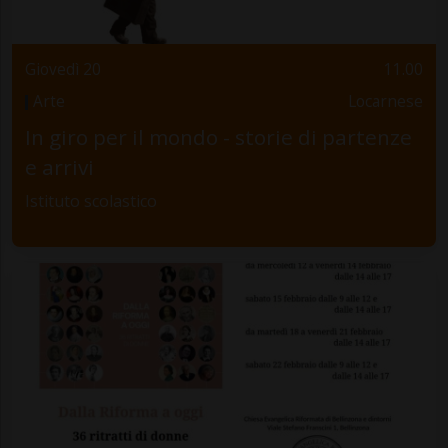
Giovedì 20
11.00
Arte
Locarnese
In giro per il mondo - storie di partenze
e arrivi
Istituto scolastico