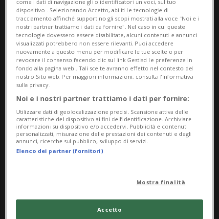
come i dati di navigazione gli o identificatori univoci, sul tuo
dispositivo . Selezionando Accetto, abiliti le tecnologie di
promossa in Ticino dal Museo di Val Verzasca, in
tracciamento affinché supportino gli scopi mostrati alla voce "Noi e i
collaborazione con Istituto scolastico di Brione
nostri partner trattiamo i dati da fornire". Nel caso in cui queste
tecnologie dovessero essere disabilitate, alcuni contenuti e annunci
Verzasca e Comune Verzasca.
visualizzati potrebbero non essere rilevanti. Puoi accedere
nuovamente a questo menu per modificare le tue scelte o per
revocare il consenso facendo clic sul link Gestisci le preferenze in
Una mostra organizzata dal Museo di Val Verzasca
fondo alla pagina web.. Tali scelte avranno effetto nel contesto del
in collaborazione con Helvetas, Museo del
nostro Sito web. Per maggiori informazioni, consulta l'Informativa
sulla privacy.
Ballenberg, Istituto scolastico di Brione Verzasca e
Noi e i nostri partner trattiamo i dati per fornire:
Comune Verzasca.
Utilizzare dati di geolocalizzazione precisi. Scansione attiva delle
caratteristiche del dispositivo ai fini dell’identificazione. Archiviare
informazioni su dispositivo e/o accedervi. Pubblicità e contenuti
Inaugurazione
: domenica 9 febbraio 2025 alle ore
personalizzati, misurazione delle prestazioni dei contenuti e degli
11:00 presso l’istituto scolastico di Brione Verzasca,
annunci, ricerche sul pubblico, sviluppo di servizi.
Elenco dei partner (fornitori)
primo piano.
Trasporto
: Suggeriamo l’utilizzo dei mezzi di
Mostra finalità
trasporto pubblico. Visitiamo la valle in modo
sostenibile. Tenero-Brione Verzasca Paese: 10:13 -
Accetto