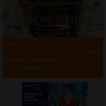
Giovedì 20
Arte
Luganese
Poesie in trasparenza
Villa Principe Leopoldo