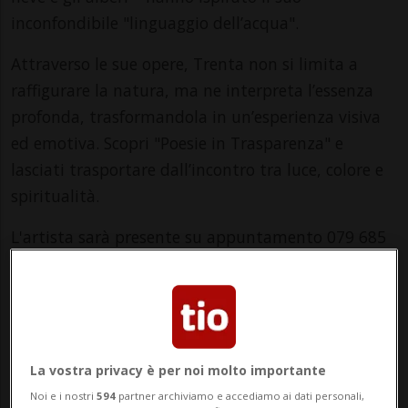
inconfondibile "linguaggio dell’acqua".
Attraverso le sue opere, Trenta non si limita a
raffigurare la natura, ma ne interpreta l’essenza
profonda, trasformandola in un’esperienza visiva
ed emotiva. Scopri "Poesie in Trasparenza" e
lasciati trasportare dall’incontro tra luce, colore e
spiritualità.
L'artista sarà presente su appuntamento 079 685
13 58
Info Evento
Per tutti
La vostra privacy è per noi molto importante
da Sunday 9 February 2025
Noi e i nostri
594
partner archiviamo e accediamo ai dati personali,