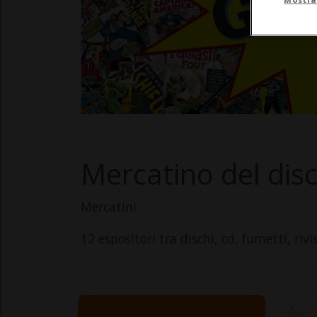
Mercatino del dis
Mercatini
12 espositori tra dischi, cd, fumetti, rivis