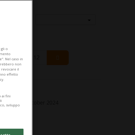
Località
gli o
iamento
Wednesday 12
e". Nel caso in
potrebbero non
 revocare il
anno effetto
cy.
fo Evento
ai fini
ti
turday 19 October 2024
ico, sviluppo
lle 10.00
dirizzo
cetto