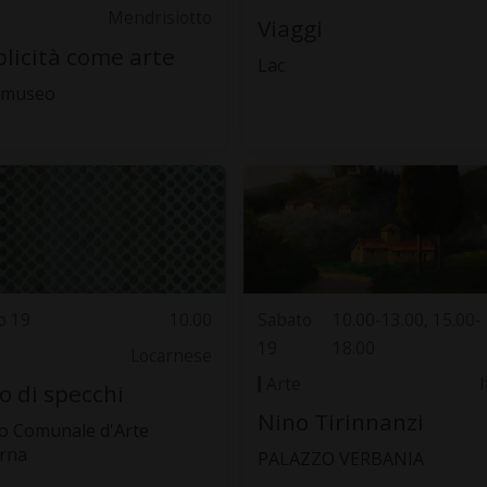
Mendrisiotto
Viaggi
licità come arte
Lac
. museo
o 19
10.00
Sabato
10.00-13.00, 15.00-
19
18.00
Locarnese
Arte
I
o di specchi
Nino Tirinnanzi
 Comunale d'Arte
rna
PALAZZO VERBANIA