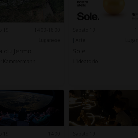
o 19
14.00-18.00
Sabato 19
1
Luganese
Arte
Luga
ca du Jermo
Sole
er Kammermann
L'ideatorio
o 19
14.00
Sabato 19
1