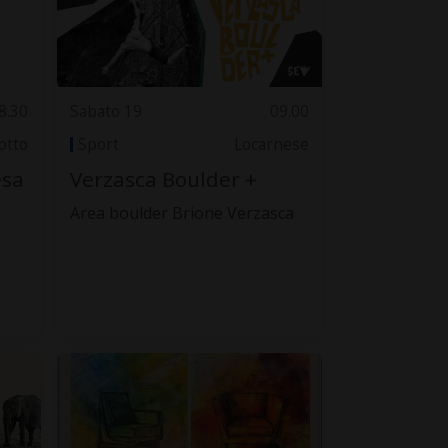
8.30
Sabato 19
09.00
otto
Sport
Locarnese
esa
Verzasca Boulder +
Area boulder Brione Verzasca