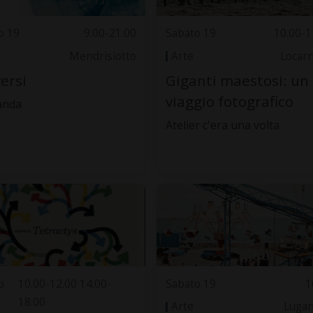
o 19
9.00-21.00
Sabato 19
10.00-1
Mendrisiotto
Arte
Locar
ersi
Giganti maestosi: un
viaggio fotografico
landa
Atelier c'era una volta
o
10.00-12.00 14.00-
Sabato 19
1
18.00
Arte
Luga