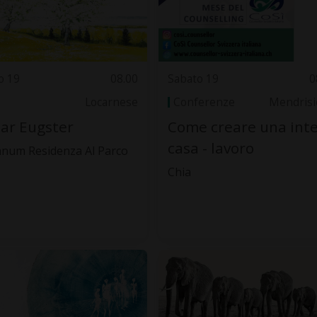
o 19
08.00
Sabato 19
0
Locarnese
Conferenze
Mendrisi
ar Eugster
Come creare una int
casa - lavoro
anum Residenza Al Parco
Chia