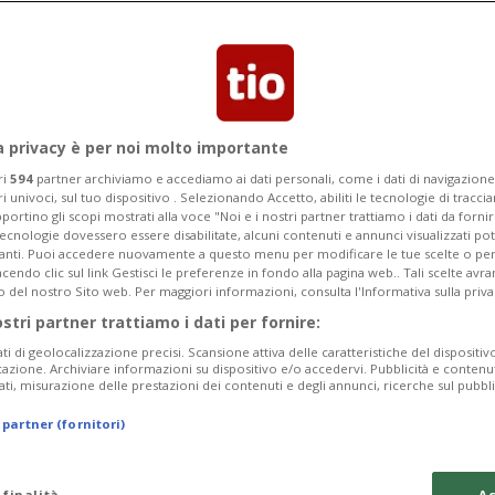
Categoria
Data Fine
a privacy è per noi molto importante
ri
594
partner archiviamo e accediamo ai dati personali, come i dati di navigazione 
ri univoci, sul tuo dispositivo . Selezionando Accetto, abiliti le tecnologie di tracc
Sunday 09
Monday 10
Tuesday 11
portino gli scopi mostrati alla voce "Noi e i nostri partner trattiamo i dati da fornir
tecnologie dovessero essere disabilitate, alcuni contenuti e annunci visualizzati 
vanti. Puoi accedere nuovamente a questo menu per modificare le tue scelte o per
endo clic sul link Gestisci le preferenze in fondo alla pagina web.. Tali scelte avr
o del nostro Sito web. Per maggiori informazioni, consulta l'Informativa sulla priva
ostri partner trattiamo i dati per fornire:
In
ati di geolocalizzazione precisi. Scansione attiva delle caratteristiche del dispositivo 
icazione. Archiviare informazioni su dispositivo e/o accedervi. Pubblicità e contenu
Sa
ati, misurazione delle prestazioni dei contenuti e degli annunci, ricerche sul pubbl
da
 partner (fornitori)
In
 finalità
Ac