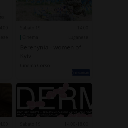
4.00
Sabato 19
14.00
nese
Cinema
Luganese
Berehynia - women of
Kyiv
Cinema Corso
4.00
Sabato 19
14.00-18.00