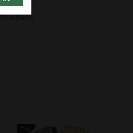
azza buffi
00, Bellinzona