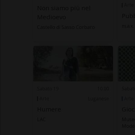
Arte
Non siamo più nel
Pubb
Medioevo
m.a.x
Castello di Sasso Corbaro
Sabato 19
10.00
Sabat
Arte
Luganese
Arte
Humere
Gioc
LAC
Museo
Mode