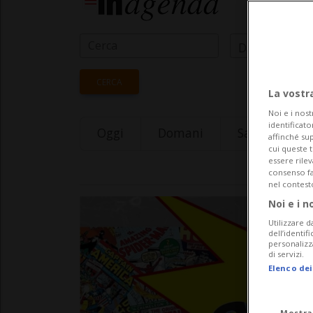
Data Inizio
CERCA
La vostr
Noi e i nost
identificato
Oggi
Domani
Saturday 08
affinché sup
cui queste 
essere rile
consenso fac
nel contest
Noi e i n
Utilizzare d
dell’identif
personalizz
di servizi.
Elenco dei
Mostra