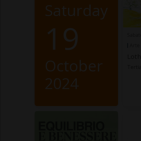
Saturday
19
Sabat
Arte
Loth
October
Terti
2024