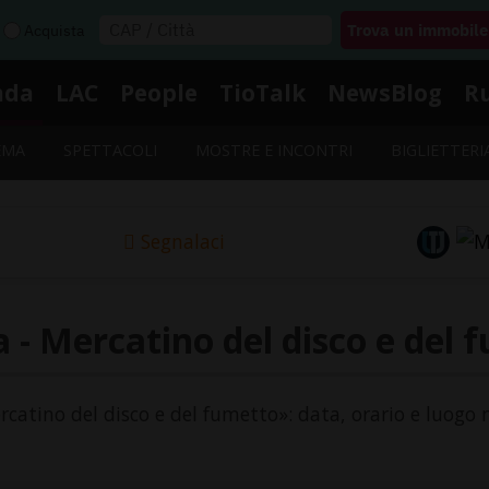
Acquista
nda
LAC
People
TioTalk
NewsBlog
R
EMA
SPETTACOLI
MOSTRE E INCONTRI
BIGLIETTERI
Segnalaci
 - Mercatino del disco e del 
rcatino del disco e del fumetto»: data, orario e luogo 