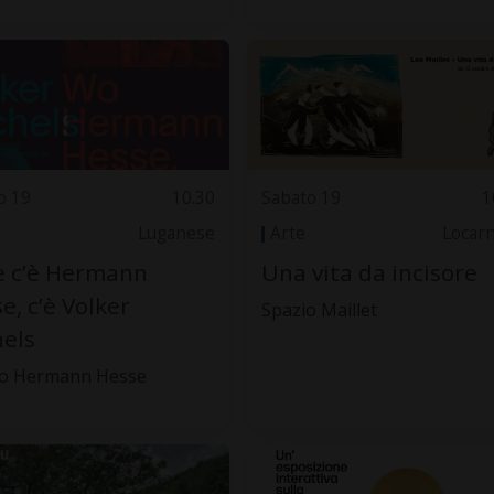
o 19
10.30
Sabato 19
1
Luganese
Arte
Locar
e c’è Hermann
Una vita da incisore
e, c’è Volker
Spazio Maillet
els
o Hermann Hesse