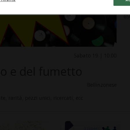
pi
65
Sabato 19 | 10.00
co e del fumetto
Bellinzonese
te, rarità, pezzi unici, ricercati, ecc