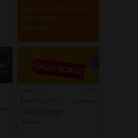
Mercatino del disco e
del fumetto
piazza buffi
Sabato 19
10.00
Manifestazioni
Locarnese
talia
Saldi in Borgo
Ascona