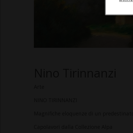
Nino Tirinnanzi
Arte
NINO TIRINNANZI
Magnifiche eloquenze di un predestinat
Capolavori dalla Collezione Alpa