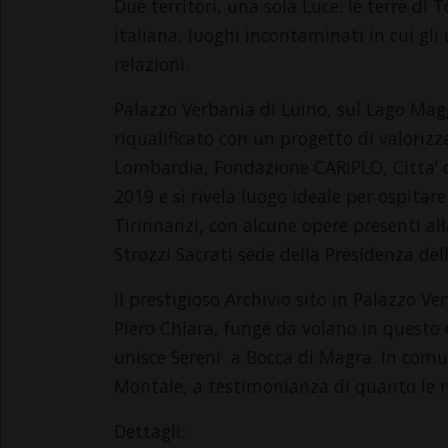
Due territori, una sola Luce: le terre di
italiana, luoghi incontaminati in cui gl
relazioni.
Palazzo Verbania di Luino, sul Lago Maggi
riqualificato con un progetto di valoriz
Lombardia, Fondazione CARIPLO, Citta’ d
2019 e si rivela luogo ideale per ospitar
Tirinnanzi, con alcune opere presenti all
Strozzi Sacrati sede della Presidenza de
Il prestigioso Archivio sito in Palazzo Ve
Piero Chiara, funge da volano in questo 
unisce Sereni a Bocca di Magra. In com
Montale, a testimonianza di quanto le rel
Dettagli: