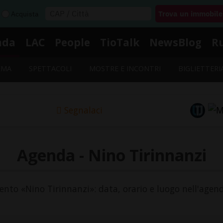
Acquista
nda
LAC
People
TioTalk
NewsBlog
R
EMA
SPETTACOLI
MOSTRE E INCONTRI
BIGLIETTERI
Segnalaci
Agenda - Nino Tirinnanzi
evento «Nino Tirinnanzi»: data, orario e luogo nell'agend