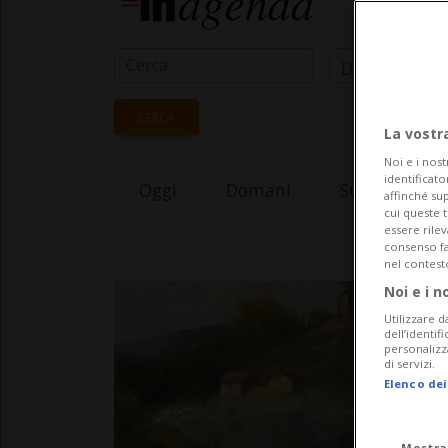
Data Inizio
CERCA
La vostr
Noi e i nost
identificato
Oggi
Domani
Sunday 09
affinché sup
cui queste 
essere rile
consenso fac
nel contest
Noi e i n
Utilizzare d
dell’identif
personalizz
di servizi.
Elenco dei
Mostra