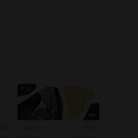
8.30
Sabato 19
09.00
otto
Sport
Locarnese