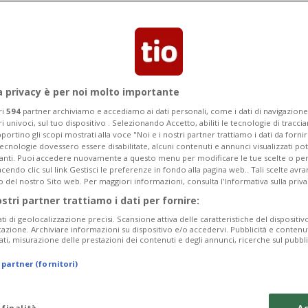
Categoria
Data Fine
a privacy è per noi molto importante
ri
594
partner archiviamo e accediamo ai dati personali, come i dati di navigazione 
ri univoci, sul tuo dispositivo . Selezionando Accetto, abiliti le tecnologie di tracc
Monday 10
Tuesday 11
Wednesday 12
portino gli scopi mostrati alla voce "Noi e i nostri partner trattiamo i dati da fornir
tecnologie dovessero essere disabilitate, alcuni contenuti e annunci visualizzati 
vanti. Puoi accedere nuovamente a questo menu per modificare le tue scelte o per
endo clic sul link Gestisci le preferenze in fondo alla pagina web.. Tali scelte avr
o del nostro Sito web. Per maggiori informazioni, consulta l'Informativa sulla priva
ostri partner trattiamo i dati per fornire:
In
ati di geolocalizzazione precisi. Scansione attiva delle caratteristiche del dispositivo 
icazione. Archiviare informazioni su dispositivo e/o accedervi. Pubblicità e contenu
Pe
ati, misurazione delle prestazioni dei contenuti e degli annunci, ricerche sul pubbl
da
 partner (fornitori)
a 
Me
 finalità
Ac