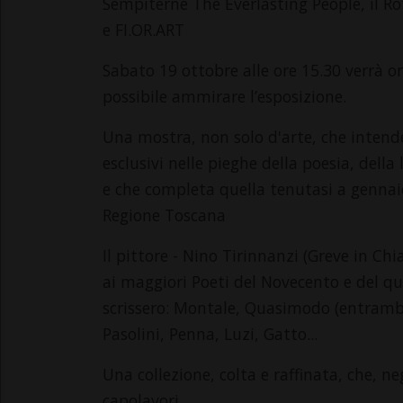
Sempiterne The Everlasting People, il 
e FI.OR.ART
Sabato 19 ottobre alle ore 15.30 verrà o
possibile ammirare l’esposizione.
Una mostra, non solo d'arte, che intende
esclusivi nelle pieghe della poesia, della
e che completa quella tenutasi a gennaio
Regione Toscana
Il pittore - Nino Tirinnanzi (Greve in Chia
ai maggiori Poeti del Novecento e del 
scrissero: Montale, Quasimodo (entrambi
Pasolini, Penna, Luzi, Gatto...
Una collezione, colta e raffinata, che, ne
capolavori.