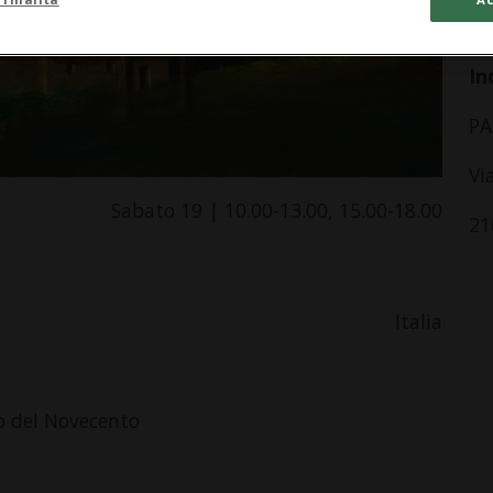
da
In
PA
Vi
Sabato 19 | 10.00-13.00, 15.00-18.00
21
Italia
o del Novecento