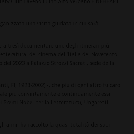
Rotary Club Laveno Luino Alto Verbano FINEHEART
rganizzata una visita guidata in cui sarà
 altresì documentare uno degli itinerari più
 letteratura, del cinema dell'Italia del Novecento
 del 2023 a Palazzo Strozzi Sacrati, sede della
nti, FI, 1923-2002) -, che più di ogni altro fu caro
quale più convintamente e continuamente essi
 Premi Nobel per la Letteratura), Ungaretti,
gli anni, ha raccolto la quasi totalità dei suoi