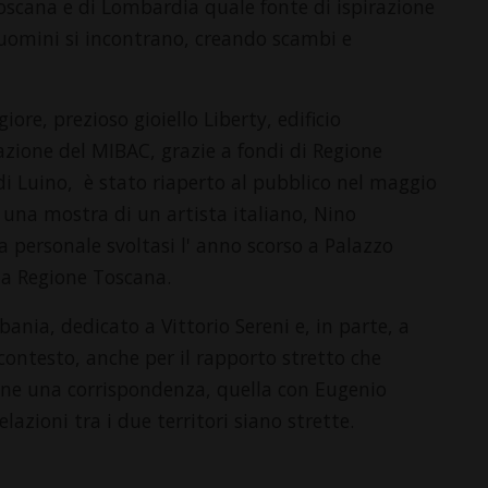
 Toscana e di Lombardia quale fonte di ispirazione
i uomini si incontrano, creando scambi e
ore, prezioso gioiello Liberty, edificio
zazione del MIBAC, grazie a fondi di Regione
i Luino, è stato riaperto al pubblico nel maggio
e una mostra di un artista italiano, Nino
a personale svoltasi l' anno scorso a Palazzo
lla Regione Toscana.
rbania, dedicato a Vittorio Sereni e, in parte, a
contesto, anche per il rapporto stretto che
une una corrispondenza, quella con Eugenio
azioni tra i due territori siano strette.