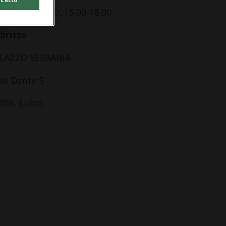
lle 10.00-13.00, 15.00-18.00
dirizzo
LAZZO VERBANIA
ale Dante 5
016, Luino