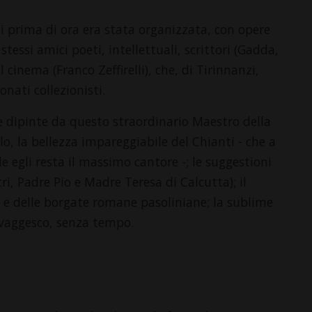
 prima di ora era stata organizzata, con opere
stessi amici poeti, intellettuali, scrittori (Gadda,
l cinema (Franco Zeffirelli), che, di Tirinnanzi,
onati collezionisti.
ve dipinte da questo straordinario Maestro della
o, la bellezza impareggiabile del Chianti - che a
le egli resta il massimo cantore -; le suggestioni
tri, Padre Pio e Madre Teresa di Calcutta); il
no e delle borgate romane pasoliniane; la sublime
avaggesco, senza tempo.