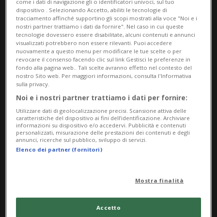
come i dati di navigazione gli o identificatori univoci, sul tuo
Agli oltre 50 scatti dell’esposizione fotografica
dispositivo . Selezionando Accetto, abiliti le tecnologie di
tracciamento affinché supportino gli scopi mostrati alla voce "Noi e i
principale ci saranno anche le fotografie dei
nostri partner trattiamo i dati da fornire". Nel caso in cui queste
bambini tra 9 e 14 anni che hanno partecipato al
tecnologie dovessero essere disabilitate, alcuni contenuti e annunci
visualizzati potrebbero non essere rilevanti. Puoi accedere
concorso fotografico a loro destinato, queste foto
nuovamente a questo menu per modificare le tue scelte o per
revocare il consenso facendo clic sul link Gestisci le preferenze in
dei bambini dovranno essere votate dal pubblico
fondo alla pagina web.. Tali scelte avranno effetto nel contesto del
nostro Sito web. Per maggiori informazioni, consulta l'Informativa
che visiterà la mostra. Sempre per i più piccoli,
sulla privacy.
saranno messe a disposizione delle stampe con
Noi e i nostri partner trattiamo i dati per fornire:
alcuni tratti e contorni delle fotografie sulle quali i
Utilizzare dati di geolocalizzazione precisi. Scansione attiva delle
caratteristiche del dispositivo ai fini dell’identificazione. Archiviare
bambini potranno colorare e lasciarsi trasportare
informazioni su dispositivo e/o accedervi. Pubblicità e contenuti
personalizzati, misurazione delle prestazioni dei contenuti e degli
dalla loro creatività.
annunci, ricerche sul pubblico, sviluppo di servizi.
Elenco dei partner (fornitori)
Un’esposizione fotografica che presenta la bellezza
delle montagne leventinesi e la particolarità della
Mostra finalità
flora e della fauna di questi luoghi.
Info Evento
Accetto