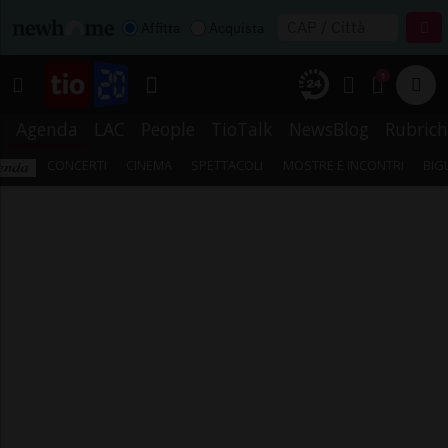
Affitta
Acquista
1
Agenda
LAC
People
TioTalk
NewsBlog
Rubrich
CONCERTI
CINEMA
SPETTACOLI
MOSTRE E INCONTRI
BIG