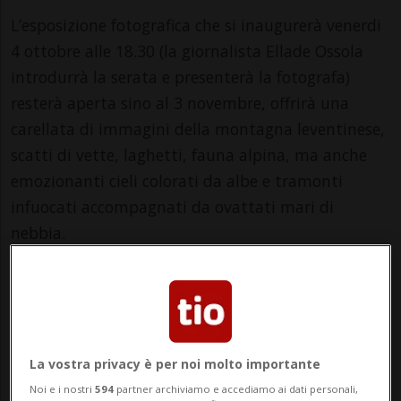
L’esposizione fotografica che si inaugurerà venerdi
4 ottobre alle 18.30 (la giornalista Ellade Ossola
introdurrà la serata e presenterà la fotografa)
resterà aperta sino al 3 novembre, offrirà una
carellata di immagini della montagna leventinese,
scatti di vette, laghetti, fauna alpina, ma anche
emozionanti cieli colorati da albe e tramonti
infuocati accompagnati da ovattati mari di
nebbia.
Un momento di contemplazione per chi ama la
montagna ma anche per tutti coloro che
prediligono delle visioni che ti permettono di
evadere con i pensieri e farti portare in alto, dove
La vostra privacy è per noi molto importante
tutto è semplice e silenzioso.
Noi e i nostri
594
partner archiviamo e accediamo ai dati personali,