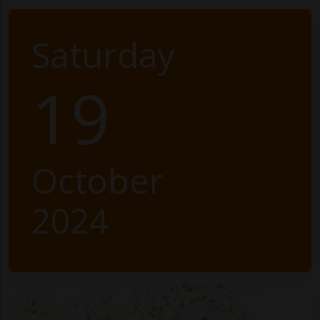
Saturday
19
October
2024