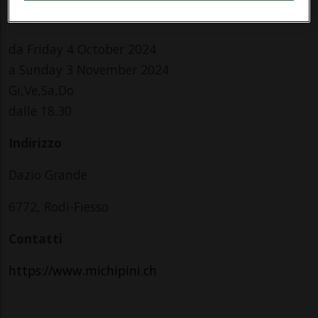
Per tutti
da Friday 4 October 2024
a Sunday 3 November 2024
Gi,Ve,Sa,Do
dalle 18.30
Indirizzo
Dazio Grande
6772, Rodi-Fiesso
Contatti
https://www.michipini.ch