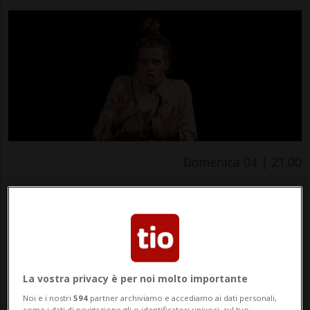
Domenica 04 | 21.00
Teatro in Festa "Zona Franca"
Di e con Federica Mafucci
Teatro
Locarnese
Teatro C’art Comic Education - Italia
La vostra privacy è per noi molto importante
Noi e i nostri
594
partner archiviamo e accediamo ai dati personali,
Zona Franca
come i dati di navigazione gli o identificatori univoci, sul tuo