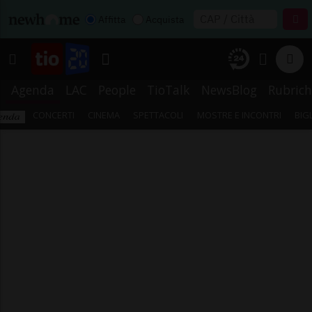
Affitta
Acquista
Agenda
LAC
People
TioTalk
NewsBlog
Rubrich
CONCERTI
CINEMA
SPETTACOLI
MOSTRE E INCONTRI
BIG