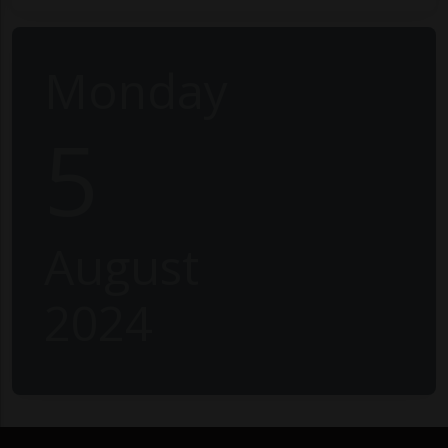
Monday
5
August
2024