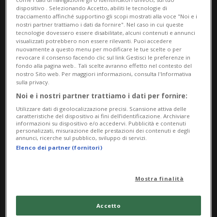
dispositivo . Selezionando Accetto, abiliti le tecnologie di
tracciamento affinché supportino gli scopi mostrati alla voce "Noi e i
Di e con Federica Mafucci
nostri partner trattiamo i dati da fornire". Nel caso in cui queste
Regia di André Casaca
tecnologie dovessero essere disabilitate, alcuni contenuti e annunci
visualizzati potrebbero non essere rilevanti. Puoi accedere
nuovamente a questo menu per modificare le tue scelte o per
Zona Franca è il territorio dove vivere la propria
revocare il consenso facendo clic sul link Gestisci le preferenze in
fondo alla pagina web.. Tali scelte avranno effetto nel contesto del
follia come atto di libertà e di fantasia.
nostro Sito web. Per maggiori informazioni, consulta l'Informativa
Teatro comico in italiano con poche parole
sulla privacy.
Noi e i nostri partner trattiamo i dati per fornire:
Entrata gratuita
Utilizzare dati di geolocalizzazione precisi. Scansione attiva delle
caratteristiche del dispositivo ai fini dell’identificazione. Archiviare
informazioni su dispositivo e/o accedervi. Pubblicità e contenuti
Info Evento
personalizzati, misurazione delle prestazioni dei contenuti e degli
annunci, ricerche sul pubblico, sviluppo di servizi.
Per tutti
Elenco dei partner (fornitori)
Sunday 4 August 2024
Mostra finalità
dalle 21.00
Indirizzo
Accetto