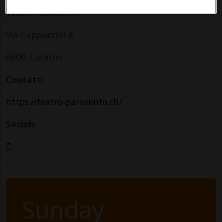
Teatro Paravento
Via Cappuccini 8
6600, Locarno
Contatti
https://teatro-paravento.ch/
Socials
Sunday