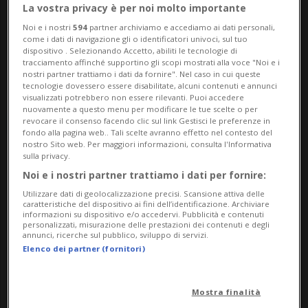
La vostra privacy è per noi molto importante
Data Inizio
Noi e i nostri
594
partner archiviamo e accediamo ai dati personali,
come i dati di navigazione gli o identificatori univoci, sul tuo
Data Fine
dispositivo . Selezionando Accetto, abiliti le tecnologie di
tracciamento affinché supportino gli scopi mostrati alla voce "Noi e i
Categoria
nostri partner trattiamo i dati da fornire". Nel caso in cui queste
tecnologie dovessero essere disabilitate, alcuni contenuti e annunci
Località
visualizzati potrebbero non essere rilevanti. Puoi accedere
nuovamente a questo menu per modificare le tue scelte o per
CERCA
revocare il consenso facendo clic sul link Gestisci le preferenze in
fondo alla pagina web.. Tali scelte avranno effetto nel contesto del
nostro Sito web. Per maggiori informazioni, consulta l'Informativa
sulla privacy.
Oggi
Domani
Sunday
Monday
Noi e i nostri partner trattiamo i dati per fornire:
09
10
Utilizzare dati di geolocalizzazione precisi. Scansione attiva delle
caratteristiche del dispositivo ai fini dell’identificazione. Archiviare
informazioni su dispositivo e/o accedervi. Pubblicità e contenuti
personalizzati, misurazione delle prestazioni dei contenuti e degli
annunci, ricerche sul pubblico, sviluppo di servizi.
Elenco dei partner (fornitori)
Monday
Mostra finalità