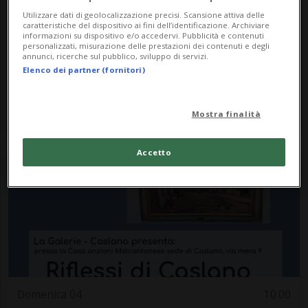
Utilizzare dati di geolocalizzazione precisi. Scansione attiva delle
caratteristiche del dispositivo ai fini dell’identificazione. Archiviare
Domenica 04
08.00
informazioni su dispositivo e/o accedervi. Pubblicità e contenuti
personalizzati, misurazione delle prestazioni dei contenuti e degli
Arte
Locarnese
annunci, ricerche sul pubblico, sviluppo di servizi.
Elenco dei partner (fornitori)
Lothar Eugster
Tertianum Residenza Al Parco
Mostra finalità
Accetto
Domenica 04
10.00