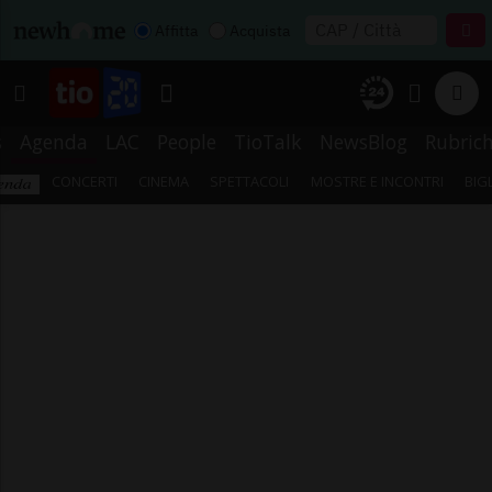
Affitta
Acquista
s
Agenda
LAC
People
TioTalk
NewsBlog
Rubric
CONCERTI
CINEMA
SPETTACOLI
MOSTRE E INCONTRI
BIG