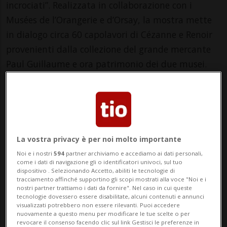
incrociati”. Realizzata in collaborazione con i
Musées de l’Orangerie e d’Orsay, la mostra mette
in dialogo circa 60 capolavori di Cézanne e Renoir
provenienti dalla collezione del grande mercante
Paul Guillaume e ora patrimonio dei due musei.
Cézanne, Renoir: sguardi incrociati su due maestri
della pittura francese dell’ultimo quarto del XIX
secolo e dell’inizio del XX: Renoir esposto nel 2014
alla Fondation Pierre Gianadda e Cézanne nel
La vostra privacy è per noi molto importante
2017. Eccoli riuniti dar vita alle pareti della
Noi e i nostri
594
partner archiviamo e accediamo ai dati personali,
Fondazione con delle opere che si accostano, si
come i dati di navigazione gli o identificatori univoci, sul tuo
dispositivo . Selezionando Accetto, abiliti le tecnologie di
confrontano, si emancipano e diventano segnali
tracciamento affinché supportino gli scopi mostrati alla voce "Noi e i
delle future avanguardie del XX secolo.
nostri partner trattiamo i dati da fornire". Nel caso in cui queste
tecnologie dovessero essere disabilitate, alcuni contenuti e annunci
visualizzati potrebbero non essere rilevanti. Puoi accedere
Sylvain Amic, presidente dei musei d'Orsay e
nuovamente a questo menu per modificare le tue scelte o per
revocare il consenso facendo clic sul link Gestisci le preferenze in
dell'Orangerie e Claire Bernardi, direttrice del