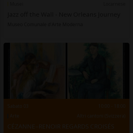
Musei
Locarnese
Jazz off the Wall - New Orleans Journey
Museo Comunale d'Arte Moderna
Sabato 03
10:00 - 18:00
Arte
Altri cantoni (Svizzera)
CÉZANNE–RENOIR REGARDS CROISÉS