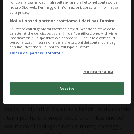
fondo alla pagina web.. Tali scelte avranno effetto nel contesto del
museo dell'Orangerie, ricordano con emozione il
nostro Sito web. Per maggiori informazioni, consulta l'Informativa
sulla privacy.
sostegno e l'impegno di Léonard Gianadda per il
Noi e i nostri partner trattiamo i dati per fornire:
successo di questo dialogo al vertice tra Cézanne e
Utilizzare dati di geolocalizzazione precisi. Scansione attiva delle
Renoir. Il presidente della Fondazione, poco prima
caratteristiche del dispositivo ai fini dell’identificazione. Archiviare
informazioni su dispositivo e/o accedervi. Pubblicità e contenuti
di morire, ha voluto che questa mostra facesse
personalizzati, misurazione delle prestazioni dei contenuti e degli
annunci, ricerche sul pubblico, sviluppo di servizi.
tappa a Martigny. Il catalogo e la mostra sono un
Elenco dei partner (fornitori)
omaggio finale di riconoscenza al compianto
Leonard Gianadda voluto da Sylvain Amic, dal suo
Mostra finalità
predecessore Christophe Leribault e da Claire
Bernardi.
Accetto
La prima parte della mostra mette a confronto
coppie di dipinti di Cézanne e Renoir, evidenziando
i temi più tipici e proponendo una riflessione sul
loro modo di dipingere nature morte, paesaggi,