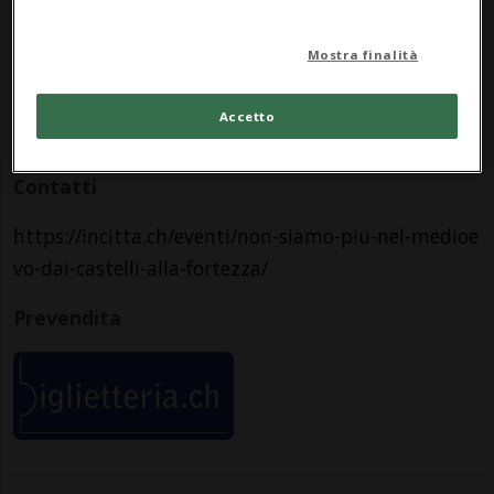
Castello di Sasso Corbaro
Mostra finalità
Via Sasso Corbaro 44
Accetto
6500, Bellinzona
Contatti
https://incitta.ch/eventi/non-siamo-piu-nel-medioe
vo-dai-castelli-alla-fortezza/
Prevendita