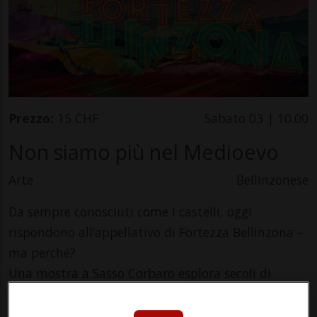
Prezzo:
15 CHF
Sabato 03 | 10.00
Non siamo più nel Medioevo
Arte
Bellinzonese
Da sempre conosciuti come i castelli, oggi
rispondono all’appellativo di Fortezza Bellinzona –
ma perché?
Una mostra a Sasso Corbaro esplora secoli di
trasformazioni delle fortificazioni bellinzonesi,
iscritte dal 2000 nella Lista del Patrimonio