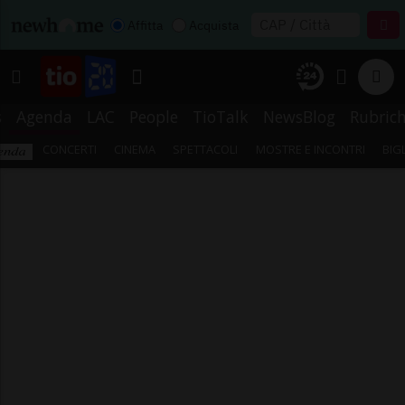
Affitta
Acquista
s
Agenda
LAC
People
TioTalk
NewsBlog
Rubric
CONCERTI
CINEMA
SPETTACOLI
MOSTRE E INCONTRI
BIG