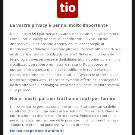
mondiale dell’UNESCO. Attraverso video, disegni,
reperti storico-archeologici ed attività interattive
l’esperienza è quella di un viaggio tra passato,
La vostra privacy è per noi molto importante
presente e futuro. Dal neolitico fino agli ultimi
Noi e i nostri
594
partner archiviamo e accediamo ai dati personali,
come i dati di navigazione gli o identificatori univoci, sul tuo
restauri, con un assaggio di quello che verrà: la
dispositivo . Selezionando Accetto, abiliti le tecnologie di
tracciamento affinché supportino gli scopi mostrati alla voce "Noi e i
Fortezza è oggi un luogo senza tempo.
nostri partner trattiamo i dati da fornire". Nel caso in cui queste
tecnologie dovessero essere disabilitate, alcuni contenuti e annunci
Info Evento
visualizzati potrebbero non essere rilevanti. Puoi accedere
nuovamente a questo menu per modificare le tue scelte o per
revocare il consenso facendo clic sul link Gestisci le preferenze in
Per tutti
fondo alla pagina web.. Tali scelte avranno effetto nel contesto del
nostro Sito web. Per maggiori informazioni, consulta l'Informativa
sulla privacy.
da Saturday 23 March 2024
Noi e i nostri partner trattiamo i dati per fornire:
a Sunday 3 November 2024
Utilizzare dati di geolocalizzazione precisi. Scansione attiva delle
tutti i giorni
caratteristiche del dispositivo ai fini dell’identificazione. Archiviare
informazioni su dispositivo e/o accedervi. Pubblicità e contenuti
dalle 10.00
personalizzati, misurazione delle prestazioni dei contenuti e degli
annunci, ricerche sul pubblico, sviluppo di servizi.
Indirizzo
Elenco dei partner (fornitori)