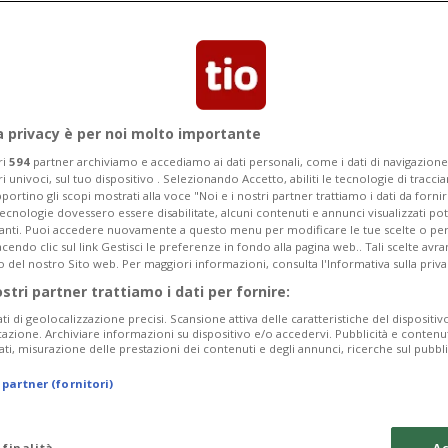
Categoria
Data Fine
a privacy è per noi molto importante
ri
594
partner archiviamo e accediamo ai dati personali, come i dati di navigazione 
ri univoci, sul tuo dispositivo . Selezionando Accetto, abiliti le tecnologie di tracc
Tuesday 11
Wednesday 12
Thursday 13
portino gli scopi mostrati alla voce "Noi e i nostri partner trattiamo i dati da fornir
tecnologie dovessero essere disabilitate, alcuni contenuti e annunci visualizzati 
vanti. Puoi accedere nuovamente a questo menu per modificare le tue scelte o per
endo clic sul link Gestisci le preferenze in fondo alla pagina web.. Tali scelte avr
o del nostro Sito web. Per maggiori informazioni, consulta l'Informativa sulla priva
ostri partner trattiamo i dati per fornire:
In
ati di geolocalizzazione precisi. Scansione attiva delle caratteristiche del dispositivo 
icazione. Archiviare informazioni su dispositivo e/o accedervi. Pubblicità e contenu
Pe
ati, misurazione delle prestazioni dei contenuti e degli annunci, ricerche sul pubbl
da
 partner (fornitori)
a 
Ma
 finalità
Ac