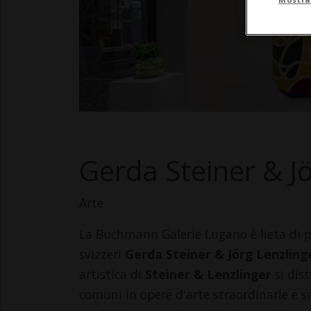
Gerda Steiner & J
Arte
La Buchmann Galerie Lugano è lieta di pr
svizzeri
Gerda Steiner & Jörg Lenzlin
artistica di
Steiner & Lenzlinger
si dis
comuni in opere d'arte straordinarie e sug