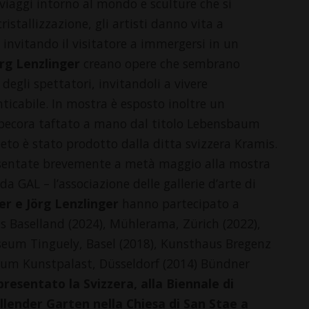
ro viaggi intorno al mondo e sculture che si
istallizzazione, gli artisti danno vita a
 invitando il visitatore a immergersi in un
rg Lenzlinger
creano opere che sembrano
 degli spettatori, invitandoli a vivere
ticabile. In mostra è esposto inoltre un
i pecora taftato a mano dal titolo Lebensbaum
ppeto è stato prodotto dalla ditta svizzera Kramis.
resentate brevemente a metà maggio alla mostra
a GAL – l’associazione delle gallerie d’arte di
er e Jörg Lenzlinger
hanno partecipato a
us Baselland (2024), Mühlerama, Zürich (2022),
seum Tinguely, Basel (2018), Kunsthaus Bregenz
um Kunstpalast, Düsseldorf (2014) Bündner
resentato la Svizzera, alla Biennale di
allender Garten nella Chiesa di San Stae a