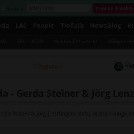
Acquista
nda
LAC
People
TioTalk
NewsBlog
R
EMA
SPETTACOLI
MOSTRE E INCONTRI
BIGLIETTERI
Segnalaci
a - Gerda Steiner & Jörg Lenz
Gerda Steiner & Jörg Lenzlinger»: data, orario e luogo ne