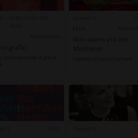
dì
10.00-12.00 14.00-
Giovedì 11
1
18.00
Arte
Bellinzo
Mendrisiotto
Non siamo più nel
ivi grafici
Medioevo
o internazionale d'arte e
Castello di Sasso Corbaro
a
dì 11
10.30
Giovedì 11
1