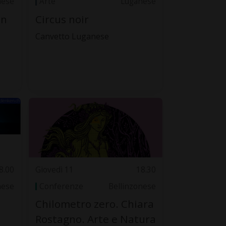
nese
Arte
Luganese
nn
Circus noir
Canvetto Luganese
8.00
Giovedì 11
18.30
nese
Conferenze
Bellinzonese
Chilometro zero. Chiara
Rostagno. Arte e Natura