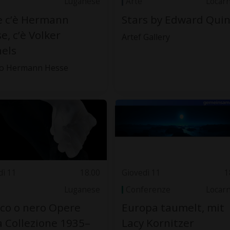
Luganese
Arte
Locar
e c’è Hermann
Stars by Edward Qui
e, c’è Volker
Artef Gallery
els
o Hermann Hesse
dì 11
18.00
Giovedì 11
1
Luganese
Conferenze
Locar
co o nero Opere
Europa taumelt, mit
a Collezione 1935–
Lacy Kornitzer