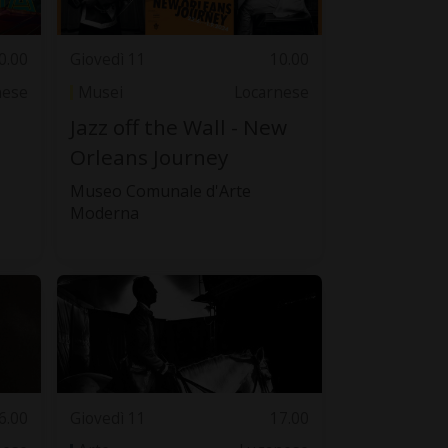
0.00
Giovedì 11
10.00
nese
Musei
Locarnese
Jazz off the Wall - New
Orleans Journey
Museo Comunale d'Arte
Moderna
6.00
Giovedì 11
17.00