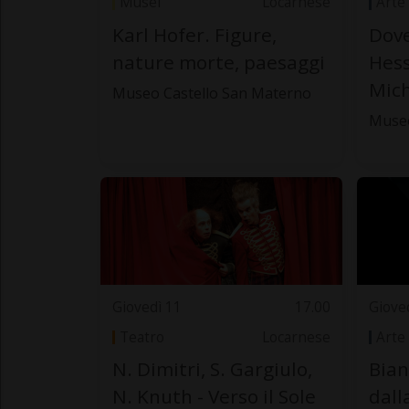
Musei
Locarnese
Arte
Karl Hofer. Figure,
Dov
nature morte, paesaggi
Hess
Mich
Museo Castello San Materno
Muse
Giovedì 11
17.00
Giove
Teatro
Locarnese
Arte
N. Dimitri, S. Gargiulo,
Bian
N. Knuth - Verso il Sole
dall