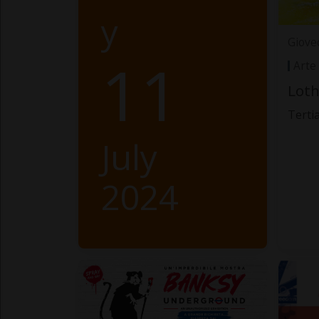
y
Giove
11
Arte
Loth
Terti
July
2024