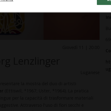
da
In
B
69
Giovedì 11 | 20.00
Co
örg Lenzlinger
ht
ug
Luganese
esentare la mostra del duo di artisti
ger
(Ettiswil, *1967; Uster, *1964). La pratica
tingue per la capacità di trasformare materiali
gestive. Attraverso l'uso di fiori secchi e