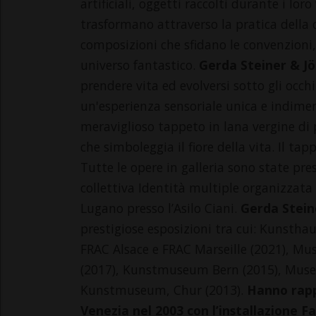
artificiali, oggetti raccolti durante i lo
trasformano attraverso la pratica della cr
composizioni che sfidano le convenzioni,
universo fantastico.
Gerda Steiner & Jö
prendere vita ed evolversi sotto gli occhi
un'esperienza sensoriale unica e indimen
meraviglioso tappeto in lana vergine d
che simboleggia il fiore della vita. Il ta
Tutte le opere in galleria sono state p
collettiva Identità multiple organizzata d
Lugano presso l’Asilo Ciani.
Gerda Stein
prestigiose esposizioni tra cui: Kunstha
FRAC Alsace e FRAC Marseille (2021), Mu
(2017), Kunstmuseum Bern (2015), Muse
Kunstmuseum, Chur (2013).
Hanno rapp
Venezia nel 2003 con l’installazione F