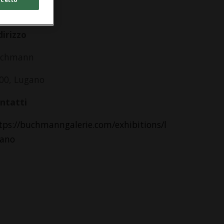
lle 20.00
dirizzo
uchmann
00, Lugano
ntatti
tps://buchmanngalerie.com/exhibitions/l
ano