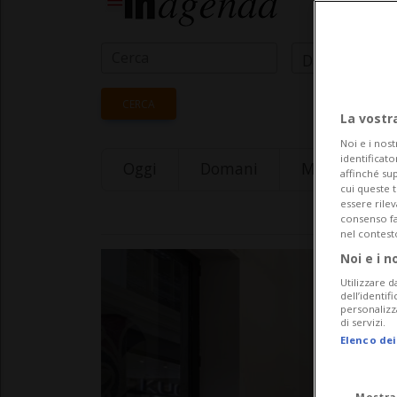
Data Inizio
CERCA
La vostr
Noi e i nost
identificato
Oggi
Domani
Monday 10
affinché sup
cui queste 
essere rile
consenso fac
nel contest
Noi e i n
Utilizzare d
dell’identif
personalizz
di servizi.
Elenco dei
Mostra