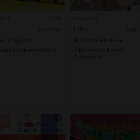
dì 11
08.00
Giovedì 11
0
Locarnese
Altro
Luga
ar Eugster
Apertura estiva
anum Residenza Al Parco
Biblioteca dei Ragazzi
Pregassona