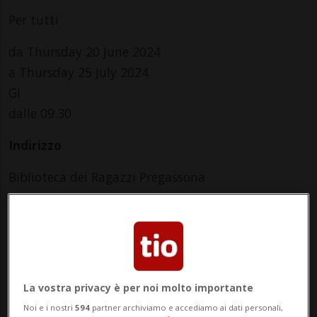
Per tutti
da Thursday 20 June 2024
a Thursday 25 July 2024
Gi
dalle 09.30
Indirizzo
Biblioteca dei Ragazzi Pregassona
Viale Cassone 40
6963, Pregassona
Contatti
La vostra privacy è per noi molto importante
http://www.bibliotecadeiragazzipregassona.ch
Noi e i nostri
594
partner archiviamo e accediamo ai dati personali,