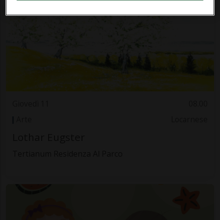
Giovedì 11
08.00
Arte
Locarnese
Lothar Eugster
Tertianum Residenza Al Parco