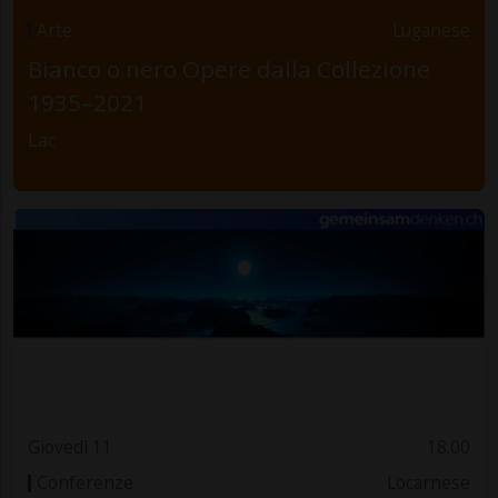
Arte
Luganese
Bianco o nero Opere dalla Collezione
1935–2021
Lac
Giovedì 11
18.00
Conferenze
Locarnese