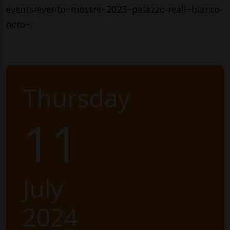
events/evento~mostre~2023~palazzo-reali~bianco-
nero~.
Thursday
11
July
2024