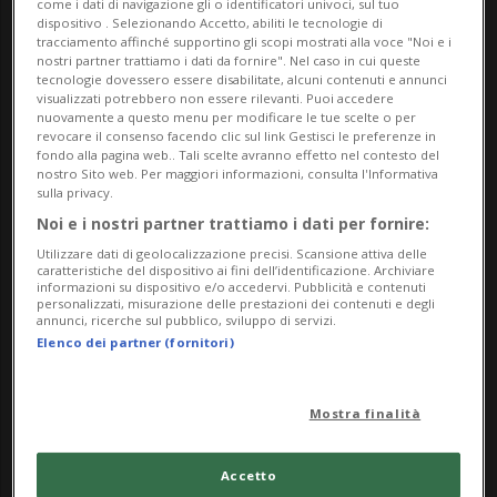
come i dati di navigazione gli o identificatori univoci, sul tuo
Lugano, del Cantone Ticino e della Fondazione
dispositivo . Selezionando Accetto, abiliti le tecnologie di
MASI; alcune appartengono all’Associazione
tracciamento affinché supportino gli scopi mostrati alla voce "Noi e i
nostri partner trattiamo i dati da fornire". Nel caso in cui queste
ProMuseo, altre derivano da donazioni private –
tecnologie dovessero essere disabilitate, alcuni contenuti e annunci
visualizzati potrebbero non essere rilevanti. Puoi accedere
come le donazioni Panza di Biumo e Giancarlo e
nuovamente a questo menu per modificare le tue scelte o per
revocare il consenso facendo clic sul link Gestisci le preferenze in
Danna Olgiati – o delle artiste e degli artisti stessi.
fondo alla pagina web.. Tali scelte avranno effetto nel contesto del
nostro Sito web. Per maggiori informazioni, consulta l'Informativa
Accompagnano l’esposizione degli
sulla privacy.
approfondimenti sulle singole opere, accessibili al
Noi e i nostri partner trattiamo i dati per fornire:
pubblico tramite smartphone attraverso la
Utilizzare dati di geolocalizzazione precisi. Scansione attiva delle
caratteristiche del dispositivo ai fini dell’identificazione. Archiviare
scansione di appositi codici QR.
informazioni su dispositivo e/o accedervi. Pubblicità e contenuti
personalizzati, misurazione delle prestazioni dei contenuti e degli
annunci, ricerche sul pubblico, sviluppo di servizi.
Orari d'apertura:
Elenco dei partner (fornitori)
Ma / Me / Ve: 11.00 – 18.00
Mostra finalità
Gi: 11.00 – 20.00
Sa / Do / Festivi: 10.00 – 18.00
Accetto
Lu: chiu­so