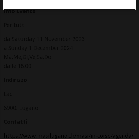
Info Evento
Per tutti
da Saturday 11 November 2023
a Sunday 1 December 2024
Ma,Me,Gi,Ve,Sa,Do
dalle 18.00
Indirizzo
Lac
6900, Lugano
Contatti
https://www.masilugano.ch/masi/in-corso/agenda/