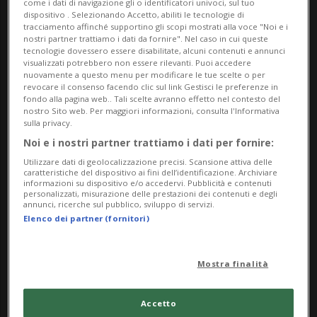
come i dati di navigazione gli o identificatori univoci, sul tuo
dispositivo . Selezionando Accetto, abiliti le tecnologie di
tracciamento affinché supportino gli scopi mostrati alla voce "Noi e i
Info Evento
nostri partner trattiamo i dati da fornire". Nel caso in cui queste
tecnologie dovessero essere disabilitate, alcuni contenuti e annunci
Per tutti
visualizzati potrebbero non essere rilevanti. Puoi accedere
nuovamente a questo menu per modificare le tue scelte o per
revocare il consenso facendo clic sul link Gestisci le preferenze in
da Sunday 2 June 2024
fondo alla pagina web.. Tali scelte avranno effetto nel contesto del
nostro Sito web. Per maggiori informazioni, consulta l'Informativa
a Saturday 29 June 2024
sulla privacy.
Ma,Me,Gi,Ve,Sa,Do
Noi e i nostri partner trattiamo i dati per fornire:
dalle 10.00
Utilizzare dati di geolocalizzazione precisi. Scansione attiva delle
caratteristiche del dispositivo ai fini dell’identificazione. Archiviare
informazioni su dispositivo e/o accedervi. Pubblicità e contenuti
Indirizzo
personalizzati, misurazione delle prestazioni dei contenuti e degli
annunci, ricerche sul pubblico, sviluppo di servizi.
Fondazione Majid
Elenco dei partner (fornitori)
Via Borgo 7
Mostra finalità
6612, Ascona
Accetto
Contatti