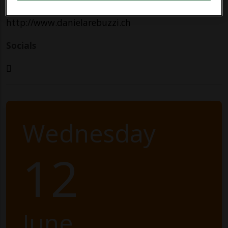
http://www.danielarebuzzi.ch
Socials
Wednesday
12
June