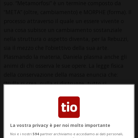
suo. “Metamorfosi” è un termine composto da
“META” (oltre, cambiamento) e MORPHE (forma). Il
processo attraverso il quale un essere vivente o
una cosa subisce un cambiamento sostanziale
nella struttura o aspetto diventa, per la Rebuzzi,
sia il mezzo che l’obiettivo della sua arte.
Plasmando la materia, Daniela plasma anche gli
animi di chi osserva le sue opere. La legge fisica
della conservazione della massa enuncia che:
“Nulla si crea, nulla si distrugge, tutto si
trasforma” così, la materia toccata dall’artista,
muta in energia e diventa arte.
Martedì – domenica
10.00 – 13.00 / 14:00 – 18.30
La vostra privacy è per noi molto importante
Noi e i nostri
594
partner archiviamo e accediamo ai dati personali,
Lunedì CHIUSO