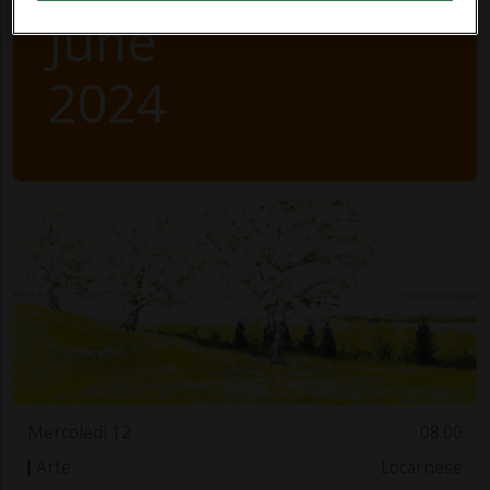
June
2024
Mercoledì 12
08.00
Arte
Locarnese