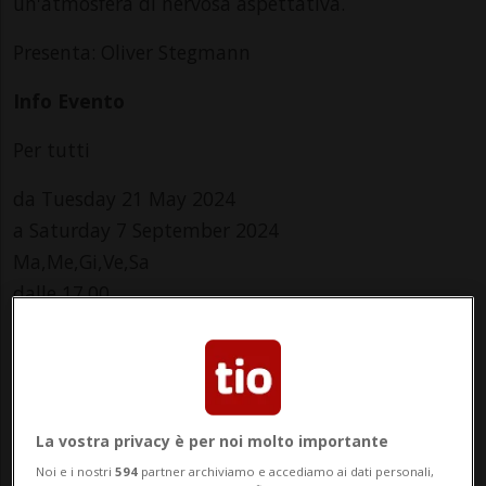
un'atmosfera di nervosa aspettativa.
Presenta: Oliver Stegmann
Info Evento
Per tutti
da Tuesday 21 May 2024
a Saturday 7 September 2024
Ma,Me,Gi,Ve,Sa
dalle 17.00
Indirizzo
Canvetto Luganese
Via R. Simen 14 b, Molino Nuovo
La vostra privacy è per noi molto importante
Noi e i nostri
594
partner archiviamo e accediamo ai dati personali,