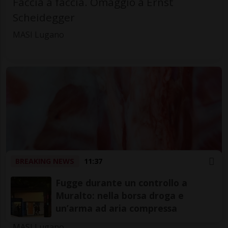
Faccia a faccia. Omaggio a Ernst
Scheidegger
MASI Lugano
BREAKING NEWS
11:37
Mercoledì 12
Fugge durante un controllo a
Arte
Luganese
Muralto: nella borsa droga e
un’arma ad aria compressa
Shahryar Nashat. Streams of Spleen
MASI Lugano