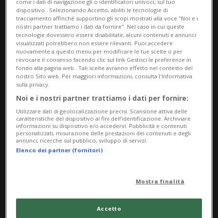
6900, Lugano
come i dati di navigazione gli o identificatori univoci, sul tuo
dispositivo . Selezionando Accetto, abiliti le tecnologie di
tracciamento affinché supportino gli scopi mostrati alla voce "Noi e i
Contatti
nostri partner trattiamo i dati da fornire". Nel caso in cui queste
tecnologie dovessero essere disabilitate, alcuni contenuti e annunci
http://www.f-diamante.ch
visualizzati potrebbero non essere rilevanti. Puoi accedere
nuovamente a questo menu per modificare le tue scelte o per
revocare il consenso facendo clic sul link Gestisci le preferenze in
Socials
fondo alla pagina web.. Tali scelte avranno effetto nel contesto del
nostro Sito web. Per maggiori informazioni, consulta l'Informativa
sulla privacy.
Noi e i nostri partner trattiamo i dati per fornire:
Utilizzare dati di geolocalizzazione precisi. Scansione attiva delle
caratteristiche del dispositivo ai fini dell’identificazione. Archiviare
informazioni su dispositivo e/o accedervi. Pubblicità e contenuti
personalizzati, misurazione delle prestazioni dei contenuti e degli
Wednesday
annunci, ricerche sul pubblico, sviluppo di servizi.
Elenco dei partner (fornitori)
12
Mostra finalità
Accetto