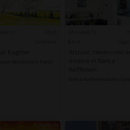
ledì 12
08.00
Mercoledì 12
0
Locarnese
Arte
Luga
ar Eugster
Artrust: Nevercrew i
mostra in Banca
anum Residenza Al Parco
Raiffeisen
Banca Raiffeisen Basso Cer