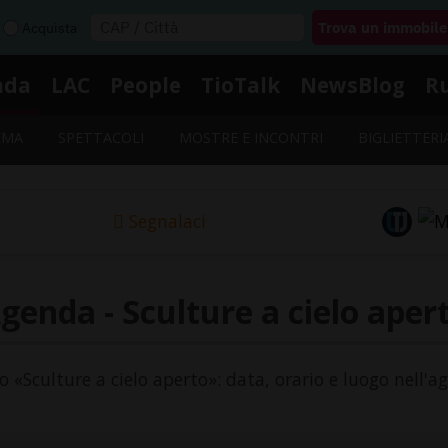
Acquista
nda
LAC
People
TioTalk
NewsBlog
R
EMA
SPETTACOLI
MOSTRE E INCONTRI
BIGLIETTERI
Segnalaci
genda - Sculture a cielo aper
to «Sculture a cielo aperto»: data, orario e luogo nell'a