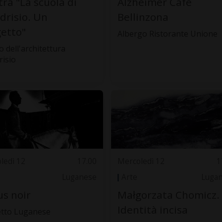
ra "La scuola di
Alzheimer Cafe
risio. Un
Bellinzona
etto"
Albergo Ristorante Unione
 dell'architettura
isio
ledì 12
17.00
Mercoledì 12
1
Luganese
Arte
Luga
us noir
Małgorzata Chomicz.
Identità incisa
tto Luganese