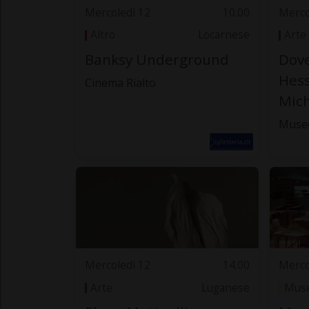
Mercoledì 12
10.00
Merco
Altro
Locarnese
Arte
Banksy Underground
Dov
Hess
Cinema Rialto
Mich
Muse
Mercoledì 12
14.00
Merco
Arte
Luganese
Muse