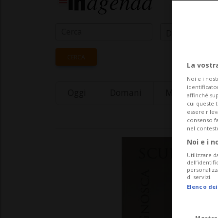
Data Inizio
CERCA
La vostr
Noi e i nost
identificato
Oggi
Domani
Monday 10
affinché sup
cui queste 
essere rile
consenso fac
nel contest
Noi e i n
Utilizzare d
dell’identif
personalizz
di servizi.
Elenco dei
Mostra