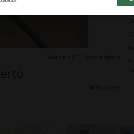
In
Mo
65
Co
Mercoledì 12 | Sempre aperto
ht
perto
mo
Bellinzonese