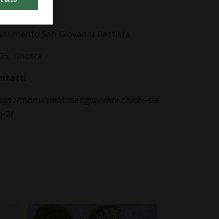
dirizzo
numento San Giovanni Battista
25, Gnosca
ntatti
tps://monumentosangiovanni.ch/chi-sia
-2/