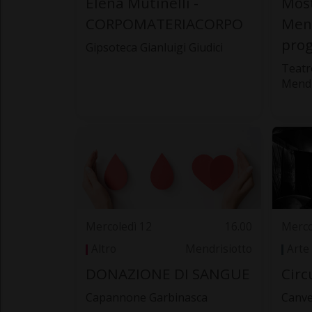
Elena Mutinelli -
Most
CORPOMATERIACORPO
Mend
prog
Gipsoteca Gianluigi Giudici
Teatro
Mendr
Mercoledì 12
16.00
Merco
Altro
Mendrisiotto
Arte
DONAZIONE DI SANGUE
Circ
Capannone Garbinasca
Canve