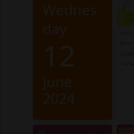
Wednes
day
Merco
12
Arte
Loth
Terti
June
2024