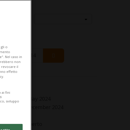
Località
gli o
iamento
Friday 14
e". Nel caso in
potrebbero non
 revocare il
anno effetto
cy.
fo Evento
ai fini
ti
 Sunday 26 May 2024
ico, sviluppo
Tuesday 31 December 2024
tti i giorni
lle Sempre aperto
cetto