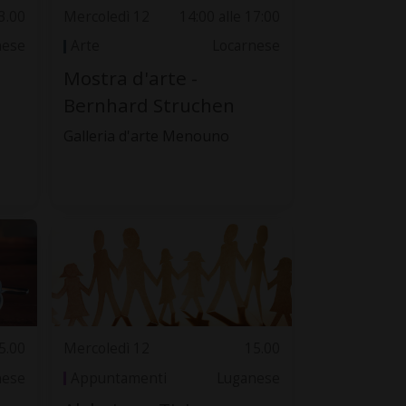
3.00
Mercoledì 12
14:00 alle 17:00
nese
Arte
Locarnese
Mostra d'arte -
Bernhard Struchen
Galleria d'arte Menouno
5.00
Mercoledì 12
15.00
nese
Appuntamenti
Luganese