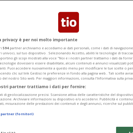
Categoria
Data Fine
a privacy è per noi molto importante
ri
594
partner archiviamo e accediamo ai dati personali, come i dati di navigazione 
ri univoci, sul tuo dispositivo . Selezionando Accetto, abiliti le tecnologie di tracc
Tuesday 11
Wednesday 12
Thursday 13
portino gli scopi mostrati alla voce "Noi e i nostri partner trattiamo i dati da fornir
tecnologie dovessero essere disabilitate, alcuni contenuti e annunci visualizzati 
vanti. Puoi accedere nuovamente a questo menu per modificare le tue scelte o per
endo clic sul link Gestisci le preferenze in fondo alla pagina web.. Tali scelte avr
o del nostro Sito web. Per maggiori informazioni, consulta l'Informativa sulla priva
ostri partner trattiamo i dati per fornire:
In
ati di geolocalizzazione precisi. Scansione attiva delle caratteristiche del dispositivo 
icazione. Archiviare informazioni su dispositivo e/o accedervi. Pubblicità e contenu
da
ati, misurazione delle prestazioni dei contenuti e degli annunci, ricerche sul pubbl
a 
 partner (fornitori)
tu
da
 finalità
Ac