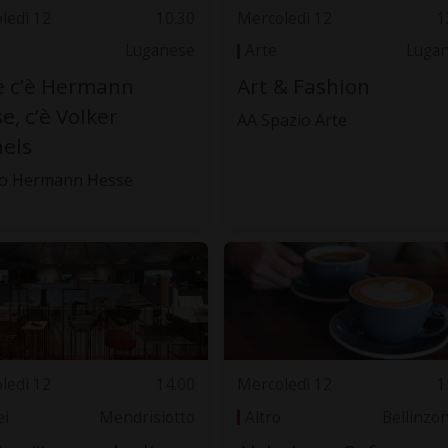
ledì 12
10.30
Mercoledì 12
1
Luganese
Arte
Luga
e c’è Hermann
Art & Fashion
e, c’è Volker
AA Spazio Arte
els
o Hermann Hesse
ledì 12
14.00
Mercoledì 12
1
i
Mendrisiotto
Altro
Bellinzo