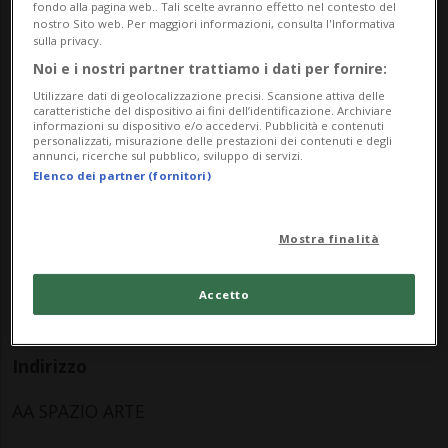
fondo alla pagina web.. Tali scelte avranno effetto nel contesto del
pensiero o di un ricordo.
nostro Sito web. Per maggiori informazioni, consulta l'Informativa
sulla privacy.
Vernissage: sabato 24.02.2024 h. 17.00 con la
Noi e i nostri partner trattiamo i dati per fornire:
presenza dell'artista
Utilizzare dati di geolocalizzazione precisi. Scansione attiva delle
caratteristiche del dispositivo ai fini dell’identificazione. Archiviare
informazioni su dispositivo e/o accedervi. Pubblicità e contenuti
Info Evento
personalizzati, misurazione delle prestazioni dei contenuti e degli
annunci, ricerche sul pubblico, sviluppo di servizi.
Elenco dei partner (fornitori)
Per tutti
da Saturday 24 February 2024
Mostra finalità
a Sunday 24 March 2024
Ma,Me,Gi,Ve,Sa
Accetto
dalle 13.00
Indirizzo
AA SPAZIO ARTE