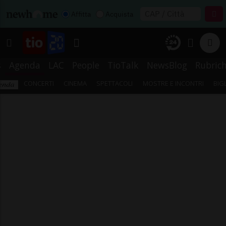
Affitta
Acquista
s
Agenda
LAC
People
TioTalk
NewsBlog
Rubric
CONCERTI
CINEMA
SPETTACOLI
MOSTRE E INCONTRI
BIG