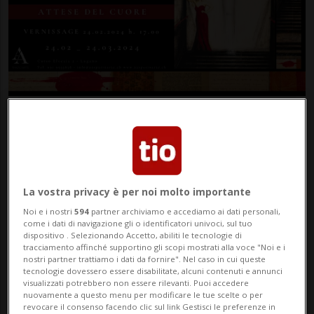
Martedì 27 | 13.00
ATTESE DEL CUORE
Arte
Luganese
La vostra privacy è per noi molto importante
In mostra a Lugano le opere di un grande artista
Noi e i nostri
594
partner archiviamo e accediamo ai dati personali,
come i dati di navigazione gli o identificatori univoci, sul tuo
italiano contemporaneo.
dispositivo . Selezionando Accetto, abiliti le tecnologie di
Il M° Fabio Calvetti, uno dei massimi esponenti de
tracciamento affinché supportino gli scopi mostrati alla voce "Noi e i
nostri partner trattiamo i dati da fornire". Nel caso in cui queste
“La Nuova Figurazione Italiana”, ci accompagnerà
tecnologie dovessero essere disabilitate, alcuni contenuti e annunci
visualizzati potrebbero non essere rilevanti. Puoi accedere
in un viaggio fatto di introspezione e silenzi, di
nuovamente a questo menu per modificare le tue scelte o per
revocare il consenso facendo clic sul link Gestisci le preferenze in
scorci di vita, di attimi rubati all’intimità di un