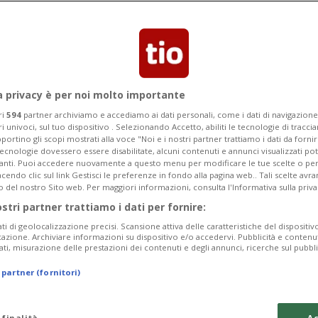
Categoria
Data Fine
a privacy è per noi molto importante
ri
594
partner archiviamo e accediamo ai dati personali, come i dati di navigazione 
ri univoci, sul tuo dispositivo . Selezionando Accetto, abiliti le tecnologie di tracc
Monday 10
Tuesday 11
Wednesday 12
portino gli scopi mostrati alla voce "Noi e i nostri partner trattiamo i dati da fornir
tecnologie dovessero essere disabilitate, alcuni contenuti e annunci visualizzati 
vanti. Puoi accedere nuovamente a questo menu per modificare le tue scelte o per
endo clic sul link Gestisci le preferenze in fondo alla pagina web.. Tali scelte avr
o del nostro Sito web. Per maggiori informazioni, consulta l'Informativa sulla priva
ostri partner trattiamo i dati per fornire:
In
ati di geolocalizzazione precisi. Scansione attiva delle caratteristiche del dispositivo 
icazione. Archiviare informazioni su dispositivo e/o accedervi. Pubblicità e contenu
da
ati, misurazione delle prestazioni dei contenuti e degli annunci, ricerche sul pubbl
a 
 partner (fornitori)
tu
da
 finalità
Ac