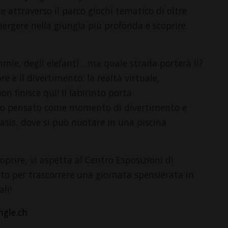
ce attraverso il parco giochi tematico di oltre
ergere nella giungla più profonda e scoprire
mmie, degli elefanti... ma quale strada porterà lì?
e è il divertimento: la realtà virtuale,
n finisce qui! Il labirinto porta
uogo pensato come momento di divertimento e
’oasis, dove si può nuotare in una piscina
oprire, vi aspetta al Centro Esposizioni di
to per trascorrere una giornata spensierata in
li!
ngle.ch