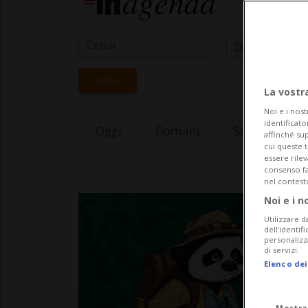
Data Inizio
CERCA
La vostr
Noi e i nost
identificato
Oggi
Domani
Sunday 09
affinché sup
cui queste 
essere rile
consenso fac
nel contest
Noi e i n
Utilizzare d
dell’identif
personalizz
di servizi.
Elenco dei
Mostra