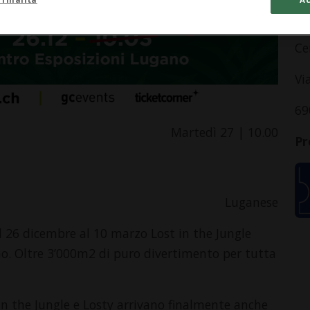
In
Ce
Vi
69
Martedì 27 | 10.00
Pr
Luganese
al 26 dicembre al 10 marzo Lost in the Jungle
no. Oltre 3’000m2 di puro divertimento per tutta
 in the Jungle e Losty arrivano finalmente anche