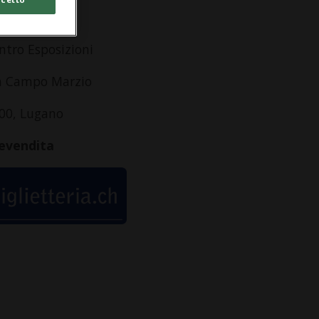
dirizzo
ntro Esposizioni
a Campo Marzio
00, Lugano
evendita