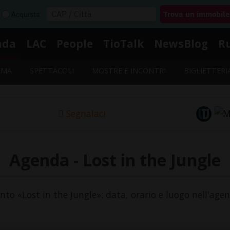
Acquista
nda
LAC
People
TioTalk
NewsBlog
R
EMA
SPETTACOLI
MOSTRE E INCONTRI
BIGLIETTERI
Segnalaci
Agenda - Lost in the Jungle
ento «Lost in the Jungle»: data, orario e luogo nell'age