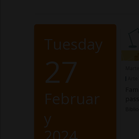
Tuesday
27
Marte
Arte
Fami
Februar
pass
Bibli
y
2024