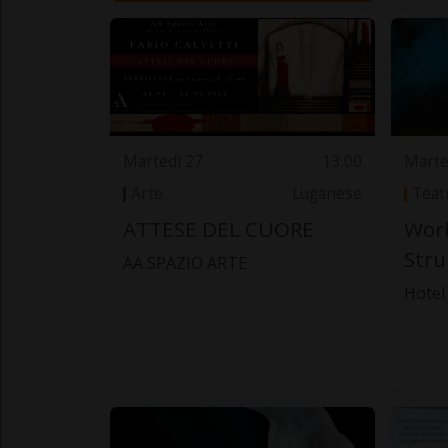
Martedì 27
13.00
Marte
Arte
Luganese
Teat
ATTESE DEL CUORE
Work
Stru
AA SPAZIO ARTE
Hotel