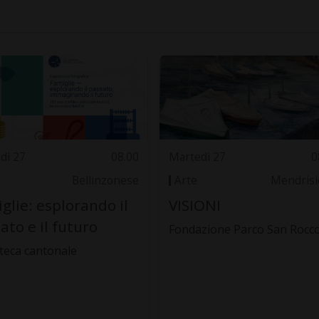
dì 27
08.00
Martedì 27
0
Bellinzonese
Arte
Mendrisi
glie: esplorando il
VISIONI
ato e il futuro
Fondazione Parco San Rocc
oteca cantonale