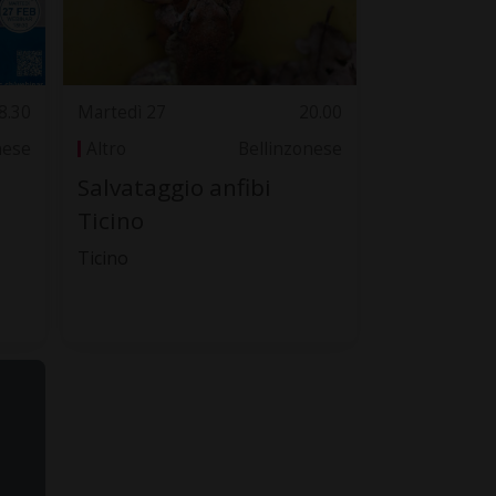
8.30
Martedì 27
20.00
nese
Altro
Bellinzonese
Salvataggio anfibi
Ticino
Ticino