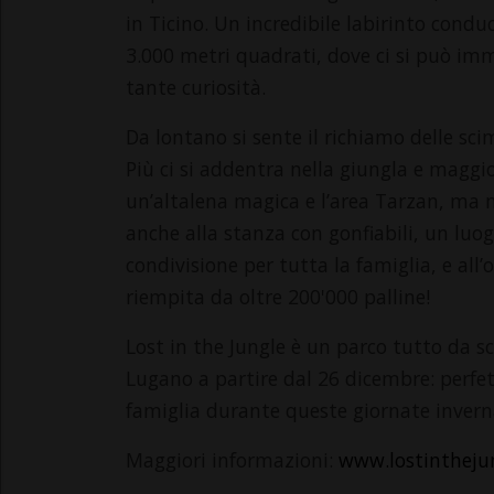
in Ticino. Un incredibile labirinto condu
3.000 metri quadrati, dove ci si può imm
tante curiosità.
Da lontano si sente il richiamo delle sci
Più ci si addentra nella giungla e maggior
un’altalena magica e l’area Tarzan, ma no
anche alla stanza con gonfiabili, un l
condivisione per tutta la famiglia, e all
riempita da oltre 200'000 palline!
Lost in the Jungle è un parco tutto da sc
Lugano a partire dal 26 dicembre: perfet
famiglia durante queste giornate inverna
Maggiori informazioni:
www.lostintheju