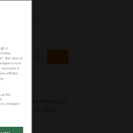
Località
gli o
iamento
Thursday 13
e". Nel caso in
potrebbero non
 revocare il
anno effetto
cy.
fo Evento
ai fini
ti
 Tuesday 26 December 2023
ico, sviluppo
Sunday 24 March 2024
tti i giorni
lle 10.00
cetto