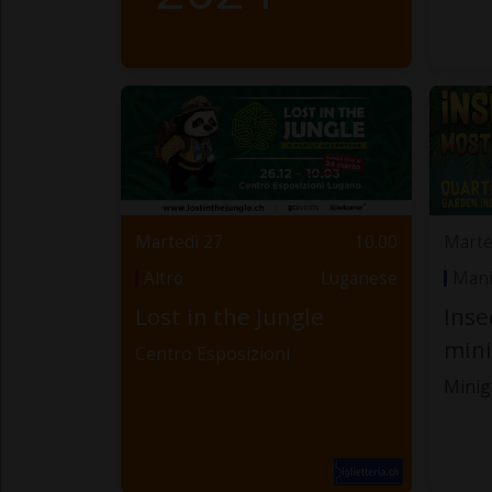
Martedì 27
10.00
Marte
Altro
Luganese
Mani
Lost in the Jungle
Inse
mini
Centro Esposizioni
Minig