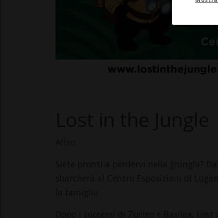
Lost in the Jungle
Altro
Siete pronti a perdervi nella giungla? D
sbarcherà al Centro Esposizioni di Luga
la famiglia.
Dopo i successi di Zurigo e Basilea, Lost