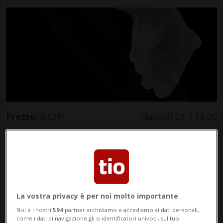
Prezzo:
8 CHF
Martedì 27 | 18.00
Bianco o nero Opere dalla
Collezione 1935–2021
Arte
Luganese
La vostra privacy è per noi molto importante
Una prospettiva inedita su un nucleo di opere
Noi e i nostri
594
partner archiviamo e accediamo ai dati personali,
dalla Collezione MASI mai presentate prima, o
come i dati di navigazione gli o identificatori univoci, sul tuo