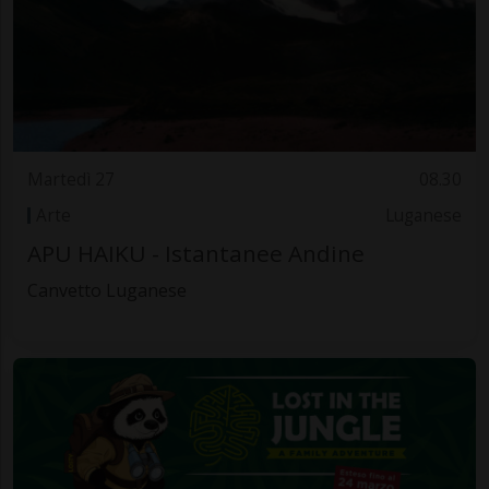
Martedì 27
08.30
Arte
Luganese
APU HAIKU - Istantanee Andine
Canvetto Luganese