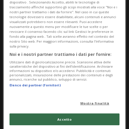
raramente esposte
dispositivo . Selezionando Accetto, abiliti le tecnologie di
tracciamento affinché supportino gli scopi mostrati alla voce "Noi e i
In un percorso multi-tematico la mostra “Bianco o
nostri partner trattiamo i dati da fornire". Nel caso in cui queste
tecnologie dovessero essere disabilitate, alcuni contenuti e annunci
nero” mette in dialogo opere di pittura, scultura,
visualizzati potrebbero non essere rilevanti. Puoi accedere
fotografia, arte cinetica e concettuale dagli anni
nuovamente a questo menu per modificare le tue scelte o per
revocare il consenso facendo clic sul link Gestisci le preferenze in
Trenta ai giorni nostri. Dalle voci più forti dell’arte
fondo alla pagina web.. Tali scelte avranno effetto nel contesto del
nostro Sito web. Per maggiori informazioni, consulta l'Informativa
italiana del secondo dopoguerra al ready made
sulla privacy.
dell’arte concettuale, dalla pop art alla scultura
Noi e i nostri partner trattiamo i dati per fornire:
iperrealista dell’inizio del nuovo millennio, questa
Utilizzare dati di geolocalizzazione precisi. Scansione attiva delle
caratteristiche del dispositivo ai fini dell’identificazione. Archiviare
ristretta, ma attenta selezione, riesce a toccare i
informazioni su dispositivo e/o accedervi. Pubblicità e contenuti
personalizzati, misurazione delle prestazioni dei contenuti e degli
diversi focus della Collezione del MASI. Dagli
annunci, ricerche sul pubblico, sviluppo di servizi.
accostamenti tra i lavori – giocati sul filo della
Elenco dei partner (fornitori)
suggestione visiva e concettuale del bianco o nero
– nascono inoltre molteplici e inaspettate
Mostra finalità
possibilità di lettura.
Accetto
Le opere esposte sono di proprietà della Città di