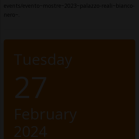
events/evento~mostre~2023~palazzo-reali~bianco-
nero~.
Tuesday
27
February
2024