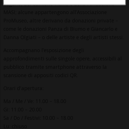
Lugano, del Cantone Ticino e della Fondazione
MASI; alcune appartengono all’Associazione
ProMuseo, altre derivano da donazioni private –
come le donazioni Panza di Biumo e Giancarlo e
Danna Olgiati – o delle artiste e degli artisti stessi.
Accompagnano l’esposizione degli
approfondimenti sulle singole opere, accessibili al
pubblico tramite smartphone attraverso la
scansione di appositi codici QR.
Orari d'apertura:
Ma / Me / Ve: 11.00 – 18.00
Gi: 11.00 – 20.00
Sa / Do / Festivi: 10.00 – 18.00
Lu: chiu­so