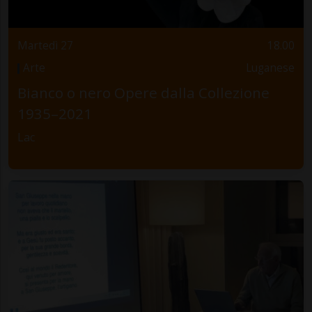
Martedì 27
18.00
Arte
Luganese
Bianco o nero Opere dalla Collezione
1935–2021
Lac