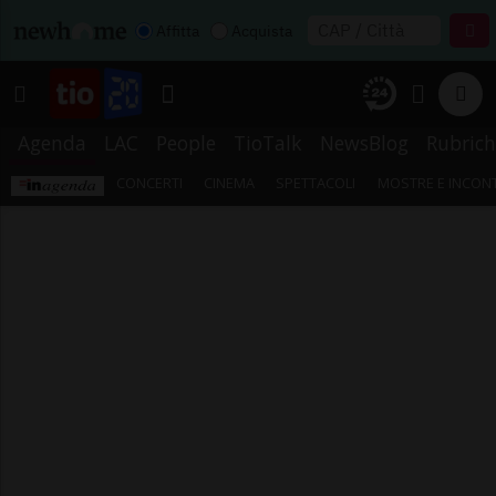
Affitta
Acquista
Agenda
LAC
People
TioTalk
NewsBlog
Rubrich
CONCERTI
CINEMA
SPETTACOLI
MOSTRE E INCONT