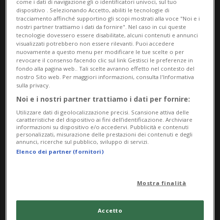
come i dati di navigazione gli o identificatori univoci, sul tuo
dispositivo . Selezionando Accetto, abiliti le tecnologie di
18:30 Inizio proiezione del film animato "Inside
tracciamento affinché supportino gli scopi mostrati alla voce "Noi e i
out" con pausa popcorn
nostri partner trattiamo i dati da fornire". Nel caso in cui queste
tecnologie dovessero essere disabilitate, alcuni contenuti e annunci
20:30 Termine della proiezione e chiusura con
visualizzati potrebbero non essere rilevanti. Puoi accedere
nuovamente a questo menu per modificare le tue scelte o per
confronto finale
revocare il consenso facendo clic sul link Gestisci le preferenze in
fondo alla pagina web.. Tali scelte avranno effetto nel contesto del
Unisciti a noi per dimostrare il tuo sostegno e la
nostro Sito web. Per maggiori informazioni, consulta l'Informativa
sulla privacy.
tua solidarietà in questa importante occasione.
Noi e i nostri partner trattiamo i dati per fornire:
Utilizzare dati di geolocalizzazione precisi. Scansione attiva delle
L’evento è aperto a tutti.
caratteristiche del dispositivo ai fini dell’identificazione. Archiviare
informazioni su dispositivo e/o accedervi. Pubblicità e contenuti
personalizzati, misurazione delle prestazioni dei contenuti e degli
Info Evento
annunci, ricerche sul pubblico, sviluppo di servizi.
Elenco dei partner (fornitori)
Per tutti
Friday 23 February 2024
Mostra finalità
dalle 17:00
Accetto
Indirizzo