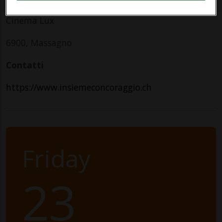
Cinema Lux
6900, Massagno
Contatti
https://www.insiemeconcoraggio.ch
Friday
23