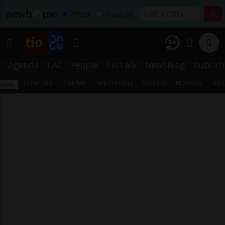
Affitta
Acquista
Agenda
LAC
People
TioTalk
NewsBlog
Rubrich
CONCERTI
CINEMA
SPETTACOLI
MOSTRE E INCONTRI
BIG