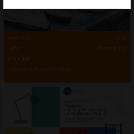
Venerdì 23
08.00
Arte
Mendrisiotto
VISIONI
Fondazione Parco San Rocco