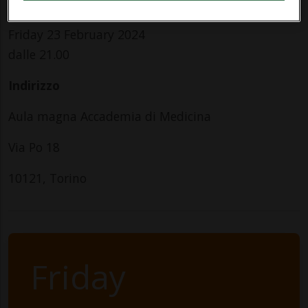
Per tutti
Friday 23 February 2024
dalle 21.00
Indirizzo
Aula magna Accademia di Medicina
Via Po 18
10121, Torino
Friday