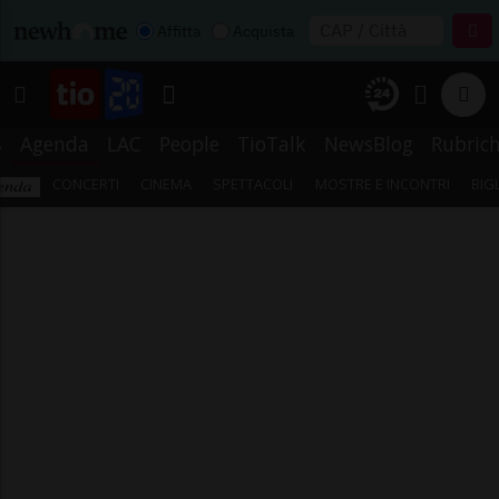
Affitta
Acquista
s
Agenda
LAC
People
TioTalk
NewsBlog
Rubric
CONCERTI
CINEMA
SPETTACOLI
MOSTRE E INCONTRI
BIG