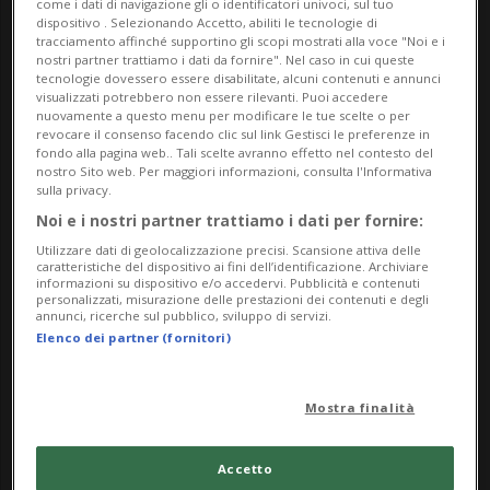
come i dati di navigazione gli o identificatori univoci, sul tuo
dispositivo . Selezionando Accetto, abiliti le tecnologie di
conseguenza i cambiamenti dell’osso
tracciamento affinché supportino gli scopi mostrati alla voce "Noi e i
perimplantare. Scopo della relazione è evidenziare
nostri partner trattiamo i dati da fornire". Nel caso in cui queste
tecnologie dovessero essere disabilitate, alcuni contenuti e annunci
i fattori che influenzano il successo nelle
visualizzati potrebbero non essere rilevanti. Puoi accedere
nuovamente a questo menu per modificare le tue scelte o per
riabilitazioni con carico funzionale immediato e
revocare il consenso facendo clic sul link Gestisci le preferenze in
descrivere un protocollo dove i fattori chirurgici
fondo alla pagina web.. Tali scelte avranno effetto nel contesto del
nostro Sito web. Per maggiori informazioni, consulta l'Informativa
protesici sono integrati e finalizzati a un’alta
sulla privacy.
predicibilità nel trattamento di pazienti
Noi e i nostri partner trattiamo i dati per fornire:
parzialmente o totalmente edentuli.
Utilizzare dati di geolocalizzazione precisi. Scansione attiva delle
caratteristiche del dispositivo ai fini dell’identificazione. Archiviare
informazioni su dispositivo e/o accedervi. Pubblicità e contenuti
Si potrà seguire l’incontro sia accedendo all’Aula
personalizzati, misurazione delle prestazioni dei contenuti e degli
annunci, ricerche sul pubblico, sviluppo di servizi.
Magna dell’Accademia di Medicina di Torino (via Po
Elenco dei partner (fornitori)
18, Torino), sia collegandosi da remoto al sito
www.accademiadimedicina.unito.it.
Mostra finalità
Info Evento
Accetto