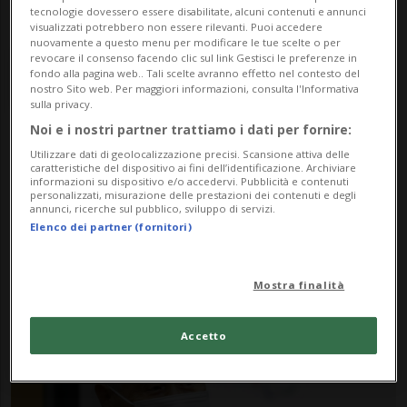
tecnologie dovessero essere disabilitate, alcuni contenuti e annunci
visualizzati potrebbero non essere rilevanti. Puoi accedere
nuovamente a questo menu per modificare le tue scelte o per
revocare il consenso facendo clic sul link Gestisci le preferenze in
fondo alla pagina web.. Tali scelte avranno effetto nel contesto del
nostro Sito web. Per maggiori informazioni, consulta l'Informativa
sulla privacy.
Noi e i nostri partner trattiamo i dati per fornire:
Notizie su Yoshiro Mori
Utilizzare dati di geolocalizzazione precisi. Scansione attiva delle
caratteristiche del dispositivo ai fini dell’identificazione. Archiviare
informazioni su dispositivo e/o accedervi. Pubblicità e contenuti
personalizzati, misurazione delle prestazioni dei contenuti e degli
annunci, ricerche sul pubblico, sviluppo di servizi.
Segui le notizie e gli approfondimenti su
Elenco dei partner (fornitori)
Yoshiro Mori.
Mostra finalità
Accetto