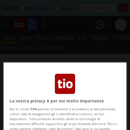
Affitta
Acquista
News
Sport
Focus
Agenda
LAC
People
TioTalk
TICINO
SVIZZERA
DAL MONDO
La vostra privacy è per noi molto importante
Noi e i nostri
594
partner archiviamo e accediamo ai dati personali,
come i dati di navigazione gli o identificatori univoci, sul tuo
dispositivo . Selezionando Accetto, abiliti le tecnologie di
tracciamento affinché supportino gli scopi mostrati alla voce "Noi e i
nostri partner trattiamo i dati da fornire". Nel caso in cui queste