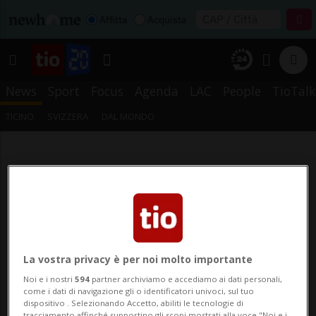
Affitta
Acquista
News
Sport
Focus
Agenda
LAC
People
TioTalk
TICINO
SVIZZERA
DAL MONDO
La vostra privacy è per noi molto importante
Noi e i nostri
594
partner archiviamo e accediamo ai dati personali,
come i dati di navigazione gli o identificatori univoci, sul tuo
dispositivo . Selezionando Accetto, abiliti le tecnologie di
tracciamento affinché supportino gli scopi mostrati alla voce "Noi e i