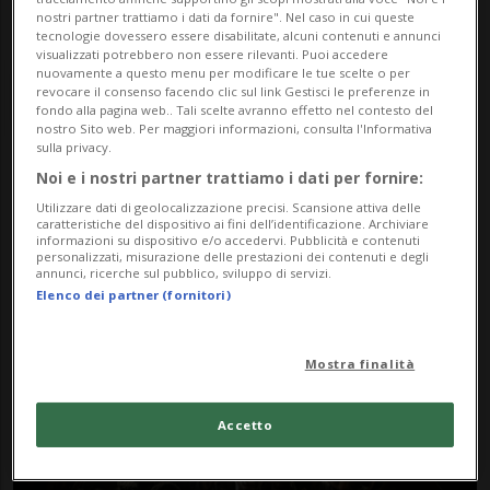
nostri partner trattiamo i dati da fornire". Nel caso in cui queste
tecnologie dovessero essere disabilitate, alcuni contenuti e annunci
visualizzati potrebbero non essere rilevanti. Puoi accedere
nuovamente a questo menu per modificare le tue scelte o per
revocare il consenso facendo clic sul link Gestisci le preferenze in
fondo alla pagina web.. Tali scelte avranno effetto nel contesto del
nostro Sito web. Per maggiori informazioni, consulta l'Informativa
sulla privacy.
Noi e i nostri partner trattiamo i dati per fornire:
Notizie su Yasuyoshi
Utilizzare dati di geolocalizzazione precisi. Scansione attiva delle
Chiba
caratteristiche del dispositivo ai fini dell’identificazione. Archiviare
informazioni su dispositivo e/o accedervi. Pubblicità e contenuti
personalizzati, misurazione delle prestazioni dei contenuti e degli
annunci, ricerche sul pubblico, sviluppo di servizi.
Elenco dei partner (fornitori)
Segui le notizie e gli approfondimenti su
Yasuyoshi Chiba.
Mostra finalità
Accetto