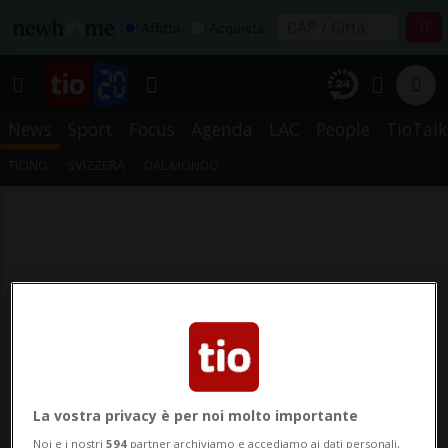
Affitta
Acquista
News
Sport
Focus
Agenda
LAC
People
TioTalk
TICINO
SVIZZERA
DAL MONDO
La vostra privacy è per noi molto importante
Noi e i nostri
594
partner archiviamo e accediamo ai dati personali,