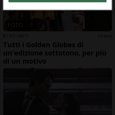
FOTO
STATI UNITI
4 anni
Tutti i Golden Globes di
un'edizione sottotono, per più
di un motivo