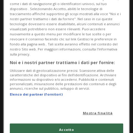
come i dati di navigazione gli o identificatori univoci, sul tuo
dispositivo . Selezionando Accetto, abiliti le tecnologie di
tracciamento affinché supportino gli scopi mostrati alla voce "Noi e i
nostri partner trattiamo i dati da fornire". Nel caso in cui queste
tecnologie dovessero essere disabilitate, alcuni contenuti e annunci
visualizzati potrebbero non essere rilevanti. Puoi accedere
nuovamente a questo menu per modificare le tue scelte o per
revocare il consenso facendo clic sul link Gestisci le preferenze in
fondo alla pagina web.. Tali scelte avranno effetto nel contesto del
Notizie su West Side
nostro Sito web. Per maggiori informazioni, consulta l'Informativa
sulla privacy.
Story
Noi e i nostri partner trattiamo i dati per fornire:
Utilizzare dati di geolocalizzazione precisi. Scansione attiva delle
caratteristiche del dispositivo ai fini dell’identificazione. Archiviare
informazioni su dispositivo e/o accedervi. Pubblicità e contenuti
Segui le notizie e gli approfondimenti su
personalizzati, misurazione delle prestazioni dei contenuti e degli
annunci, ricerche sul pubblico, sviluppo di servizi.
West Side Story.
Elenco dei partner (fornitori)
Mostra finalità
Accetto