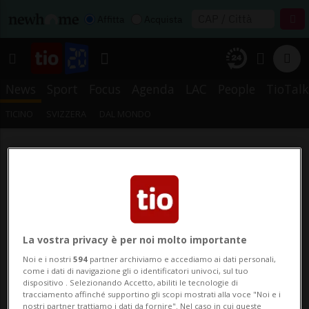
Affitta
Acquista
News
Sport
Focus
Agenda
LAC
People
TioTalk
TICINO
SVIZZERA
DAL MONDO
La vostra privacy è per noi molto importante
Noi e i nostri
594
partner archiviamo e accediamo ai dati personali,
come i dati di navigazione gli o identificatori univoci, sul tuo
dispositivo . Selezionando Accetto, abiliti le tecnologie di
tracciamento affinché supportino gli scopi mostrati alla voce "Noi e i
nostri partner trattiamo i dati da fornire". Nel caso in cui queste