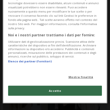
tecnologie dovessero essere disabilitate, alcuni contenuti e annunci
visualizzati potrebbero non essere rilevanti. Puoi accedere
nuovamente a questo menu per modificare le tue scelte o per
revocare il consenso facendo clic sul link Gestisci le preferenze in
fondo alla pagina web.. Tali scelte avranno effetto nel contesto del
nostro Sito web. Per maggiori informazioni, consulta l'Informativa
sulla privacy.
Noi e i nostri partner trattiamo i dati per fornire:
Notizie su Visia
Utilizzare dati di geolocalizzazione precisi. Scansione attiva delle
caratteristiche del dispositivo ai fini dell’identificazione. Archiviare
informazioni su dispositivo e/o accedervi. Pubblicità e contenuti
personalizzati, misurazione delle prestazioni dei contenuti e degli
annunci, ricerche sul pubblico, sviluppo di servizi.
Segui le notizie e gli approfondimenti su
Elenco dei partner (fornitori)
Visia.
Mostra finalità
Accetto