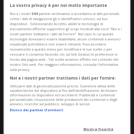
La vostra privacy è per noi molto importante
Noi e i nostri
594
partner archiviamo e accediamo ai dati personali,
come i dati di navigazione gli o identificatori univoci, sul tuo
dispositivo . Selezionando Accetto, abiliti le tecnologie di
tracciamento affinché supportino gli scopi mostrati alla voce "Noi e i
nostri partner trattiamo i dati da fornire". Nel caso in cui queste
tecnologie dovessero essere disabilitate, alcuni contenuti e annunci
visualizzati potrebbero non essere rilevanti. Puoi accedere
Notizie su Vermin
nuovamente a questo menu per modificare le tue scelte o per
revocare il consenso facendo clic sul link Gestisci le preferenze in
fondo alla pagina web.. Tali scelte avranno effetto nel contesto del
nostro Sito web. Per maggiori informazioni, consulta l'Informativa
sulla privacy.
Segui le notizie e gli approfondimenti su
Noi e i nostri partner trattiamo i dati per fornire:
Vermin.
Utilizzare dati di geolocalizzazione precisi. Scansione attiva delle
caratteristiche del dispositivo ai fini dell’identificazione. Archiviare
informazioni su dispositivo e/o accedervi. Pubblicità e contenuti
personalizzati, misurazione delle prestazioni dei contenuti e degli
annunci, ricerche sul pubblico, sviluppo di servizi.
Elenco dei partner (fornitori)
Mostra finalità