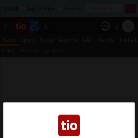
Affitta
Acquista
News
Sport
Focus
Agenda
LAC
People
TioTalk
TICINO
SVIZZERA
DAL MONDO