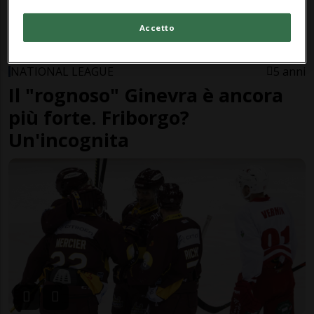
Accetto
NATIONAL LEAGUE
5 anni
Il "rognoso" Ginevra è ancora
più forte. Friborgo?
Un'incognita