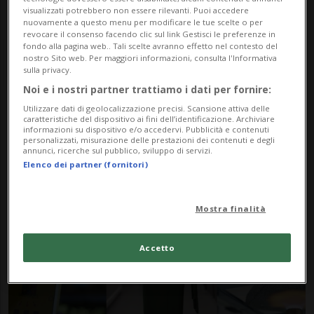
visualizzati potrebbero non essere rilevanti. Puoi accedere
nuovamente a questo menu per modificare le tue scelte o per
revocare il consenso facendo clic sul link Gestisci le preferenze in
fondo alla pagina web.. Tali scelte avranno effetto nel contesto del
nostro Sito web. Per maggiori informazioni, consulta l'Informativa
sulla privacy.
Noi e i nostri partner trattiamo i dati per fornire:
Utilizzare dati di geolocalizzazione precisi. Scansione attiva delle
Notizie su Vatorex
caratteristiche del dispositivo ai fini dell’identificazione. Archiviare
informazioni su dispositivo e/o accedervi. Pubblicità e contenuti
personalizzati, misurazione delle prestazioni dei contenuti e degli
annunci, ricerche sul pubblico, sviluppo di servizi.
Elenco dei partner (fornitori)
Segui le notizie e gli approfondimenti su
Vatorex.
Mostra finalità
Accetto