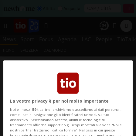
Affitta
Acquista
News
Sport
Focus
Agenda
LAC
People
TioTalk
TICINO
SVIZZERA
DAL MONDO
La vostra privacy è per noi molto importante
Noi e i nostri
594
partner archiviamo e accediamo ai dati personali,
come i dati di navigazione gli o identificatori univoci, sul tuo
dispositivo . Selezionando Accetto, abiliti le tecnologie di
tracciamento affinché supportino gli scopi mostrati alla voce "Noi e i
nostri partner trattiamo i dati da fornire". Nel caso in cui queste
tecnologie dovessero essere disabilitate, alcuni contenuti e annunci