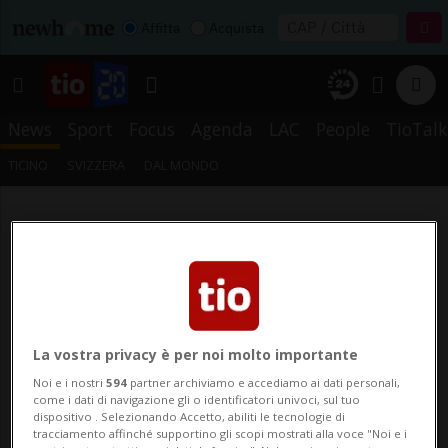
Affitta
Acquista
News
Sport
Focus
Agenda
LAC
People
TioTalk
TICINO
SVIZZERA
DAL MONDO
La vostra privacy è per noi molto importante
Noi e i nostri
594
partner archiviamo e accediamo ai dati personali,
come i dati di navigazione gli o identificatori univoci, sul tuo
dispositivo . Selezionando Accetto, abiliti le tecnologie di
tracciamento affinché supportino gli scopi mostrati alla voce "Noi e i