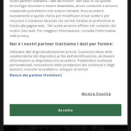
nostri partner trattiamo i dati da fornire". Nel caso in cui queste
tecnologie dovessero essere disabilitate, alcuni contenuti e annunci
visualizzati potrebbero non essere rilevanti. Puoi accedere
nuovamente a questo menu per modificare le tue scelte o per
revocare il consenso facendo clic sul link Gestisci le preferenze in
fondo alla pagina web.. Tali scelte avranno effetto nel contesto del
nostro Sito web. Per maggiori informazioni, consulta l'Informativa
sulla privacy.
Noi e i nostri partner trattiamo i dati per fornire:
Notizie su Vales
Utilizzare dati di geolocalizzazione precisi. Scansione attiva delle
caratteristiche del dispositivo ai fini dell’identificazione. Archiviare
informazioni su dispositivo e/o accedervi. Pubblicità e contenuti
personalizzati, misurazione delle prestazioni dei contenuti e degli
annunci, ricerche sul pubblico, sviluppo di servizi.
Segui le notizie e gli approfondimenti su
Elenco dei partner (fornitori)
Vales.
Mostra finalità
Accetto