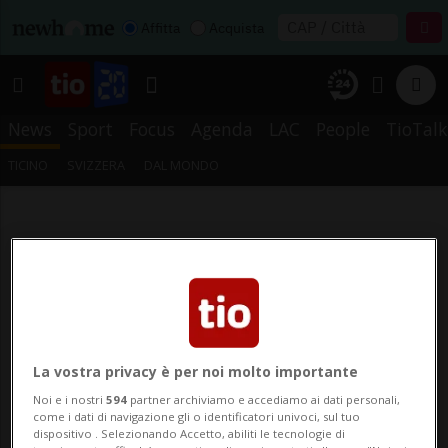
Affitta
Acquista
News
Sport
Focus
Agenda
LAC
People
TioTalk
TICINO
SVIZZERA
DAL MONDO
La vostra privacy è per noi molto importante
Noi e i nostri
594
partner archiviamo e accediamo ai dati personali,
come i dati di navigazione gli o identificatori univoci, sul tuo
dispositivo . Selezionando Accetto, abiliti le tecnologie di