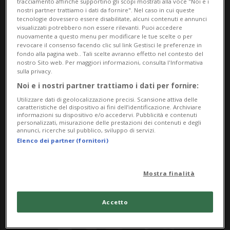
tracciamento affinché supportino gli scopi mostrati alla voce "Noi e i
nostri partner trattiamo i dati da fornire". Nel caso in cui queste
tecnologie dovessero essere disabilitate, alcuni contenuti e annunci
visualizzati potrebbero non essere rilevanti. Puoi accedere
nuovamente a questo menu per modificare le tue scelte o per
revocare il consenso facendo clic sul link Gestisci le preferenze in
fondo alla pagina web.. Tali scelte avranno effetto nel contesto del
nostro Sito web. Per maggiori informazioni, consulta l'Informativa
sulla privacy.
Notizie su
Noi e i nostri partner trattiamo i dati per fornire:
Utilizzare dati di geolocalizzazione precisi. Scansione attiva delle
Ultraconservatori
caratteristiche del dispositivo ai fini dell’identificazione. Archiviare
informazioni su dispositivo e/o accedervi. Pubblicità e contenuti
personalizzati, misurazione delle prestazioni dei contenuti e degli
annunci, ricerche sul pubblico, sviluppo di servizi.
Elenco dei partner (fornitori)
Segui le notizie e gli approfondimenti su
Ultraconservatori.
Mostra finalità
Accetto