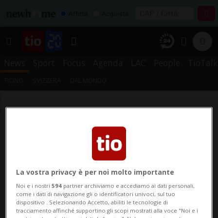
Affitta
Acquista
News
Sport
Focus
Agenda
LAC
People
TioTalk
TICINO
SVIZZERA
DAL MONDO
La vostra privacy è per noi molto importante
Noi e i nostri
594
partner archiviamo e accediamo ai dati personali,
come i dati di navigazione gli o identificatori univoci, sul tuo
dispositivo . Selezionando Accetto, abiliti le tecnologie di
tracciamento affinché supportino gli scopi mostrati alla voce "Noi e i