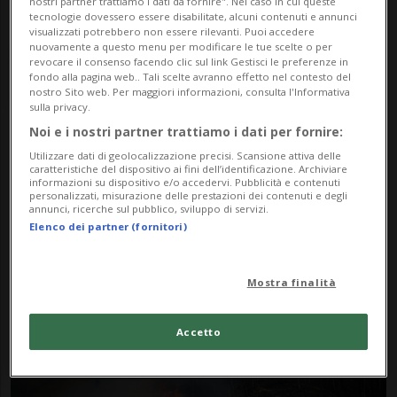
nostri partner trattiamo i dati da fornire". Nel caso in cui queste
tecnologie dovessero essere disabilitate, alcuni contenuti e annunci
visualizzati potrebbero non essere rilevanti. Puoi accedere
nuovamente a questo menu per modificare le tue scelte o per
revocare il consenso facendo clic sul link Gestisci le preferenze in
fondo alla pagina web.. Tali scelte avranno effetto nel contesto del
nostro Sito web. Per maggiori informazioni, consulta l'Informativa
sulla privacy.
Noi e i nostri partner trattiamo i dati per fornire:
Notizie su Ultime
Utilizzare dati di geolocalizzazione precisi. Scansione attiva delle
caratteristiche del dispositivo ai fini dell’identificazione. Archiviare
Precipitazioni
informazioni su dispositivo e/o accedervi. Pubblicità e contenuti
personalizzati, misurazione delle prestazioni dei contenuti e degli
annunci, ricerche sul pubblico, sviluppo di servizi.
Elenco dei partner (fornitori)
Segui le notizie e gli approfondimenti su
Ultime Precipitazioni.
Mostra finalità
Accetto