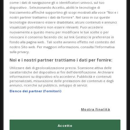
come i dati di navigazione gli o identificatori univoci, sul tuo
dispositivo . Selezionando Accetto, abiliti le tecnologie di
tracciamento affinché supportino gli scopi mostrati alla voce "Noi e i
nostri partner trattiamo i dati da fornire". Nel caso in cui queste
tecnologie dovessero essere disabilitate, alcuni contenuti e annunci
visualizzati potrebbero non essere rilevanti. Puoi accedere
nuovamente a questo menu per modificare le tue scelte o per
revocare il consenso facendo clic sul link Gestisci le preferenze in
fondo alla pagina web.. Tali scelte avranno effetto nel contesto del
nostro Sito web. Per maggiori informazioni, consulta l'Informativa
Notizie su Ulissi
sulla privacy.
Noi e i nostri partner trattiamo i dati per fornire:
Utilizzare dati di geolocalizzazione precisi. Scansione attiva delle
Segui le notizie e gli approfondimenti su
caratteristiche del dispositivo ai fini dell’identificazione. Archiviare
informazioni su dispositivo e/o accedervi. Pubblicità e contenuti
Ulissi.
personalizzati, misurazione delle prestazioni dei contenuti e degli
annunci, ricerche sul pubblico, sviluppo di servizi.
Elenco dei partner (fornitori)
Mostra finalità
Accetto