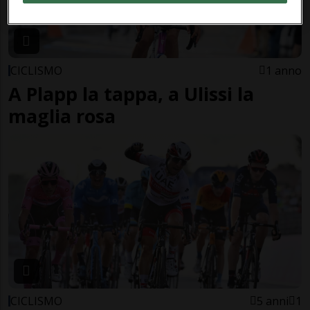
CICLISMO
1 anno
A Plapp la tappa, a Ulissi la
maglia rosa
CICLISMO
5 anni
1