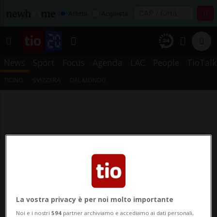
Affitta
Acquista
News
Sport
Focus
Agenda
LAC
People
TioTalk
TICINO
SVIZZERA
DAL MONDO
La vostra privacy è per noi molto importante
Noi e i nostri
594
partner archiviamo e accediamo ai dati personali,