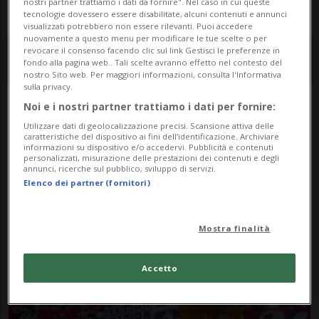
nostri partner trattiamo i dati da fornire". Nel caso in cui queste
tecnologie dovessero essere disabilitate, alcuni contenuti e annunci
visualizzati potrebbero non essere rilevanti. Puoi accedere
nuovamente a questo menu per modificare le tue scelte o per
revocare il consenso facendo clic sul link Gestisci le preferenze in
fondo alla pagina web.. Tali scelte avranno effetto nel contesto del
nostro Sito web. Per maggiori informazioni, consulta l'Informativa
sulla privacy.
Noi e i nostri partner trattiamo i dati per fornire:
Notizie su Twente
Utilizzare dati di geolocalizzazione precisi. Scansione attiva delle
caratteristiche del dispositivo ai fini dell’identificazione. Archiviare
informazioni su dispositivo e/o accedervi. Pubblicità e contenuti
personalizzati, misurazione delle prestazioni dei contenuti e degli
annunci, ricerche sul pubblico, sviluppo di servizi.
Segui le notizie e gli approfondimenti su
Elenco dei partner (fornitori)
Twente.
Mostra finalità
Accetto