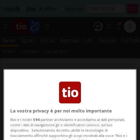
Affitta
Acquista
1
News
Sport
Focus
Agenda
LAC
People
TioTalk
TICINO
SVIZZERA
DAL MONDO
La vostra privacy è per noi molto importante
Noi e i nostri
594
partner archiviamo e accediamo ai dati personali,
come i dati di navigazione gli o identificatori univoci, sul tuo
dispositivo . Selezionando Accetto, abiliti le tecnologie di
tracciamento affinché supportino gli scopi mostrati alla voce "Noi e i