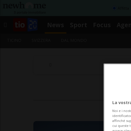
Affitta
News
Sport
Focus
Age
TICINO
SVIZZERA
DAL MONDO
La vostr
Noi e i nost
identificato
affinché sup
cui queste 
essere rile