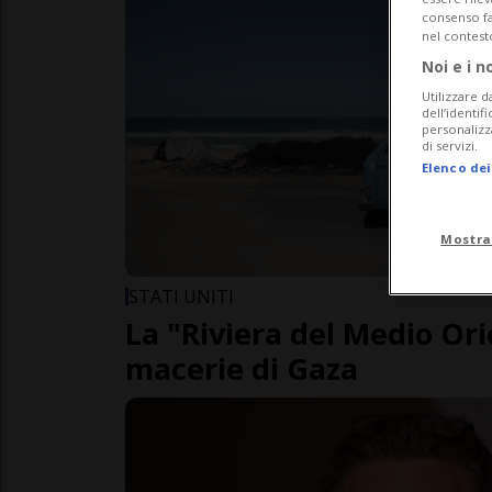
consenso fac
nel contest
Noi e i n
Utilizzare d
dell’identif
personalizz
di servizi.
Elenco dei
Mostra
STATI UNITI
La "Riviera del Medio Ori
macerie di Gaza