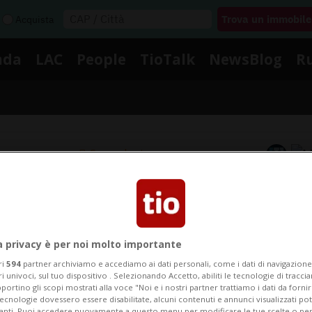
Acquista
nda
LAC
People
TioTalk
NewsBlog
R
Segnalaci
Notizie su Trust
a privacy è per noi molto importante
Segui le notizie e gli approfondimenti su Trust.
ri
594
partner archiviamo e accediamo ai dati personali, come i dati di navigazione 
ri univoci, sul tuo dispositivo . Selezionando Accetto, abiliti le tecnologie di tracc
portino gli scopi mostrati alla voce "Noi e i nostri partner trattiamo i dati da fornir
tecnologie dovessero essere disabilitate, alcuni contenuti e annunci visualizzati 
vanti. Puoi accedere nuovamente a questo menu per modificare le tue scelte o per