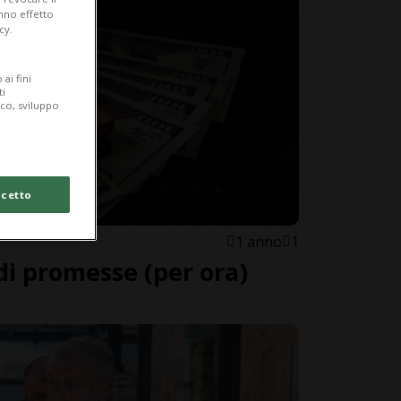
anno effetto
cy.
ai fini
ti
ico, sviluppo
cetto
1 anno
1
di promesse (per ora)