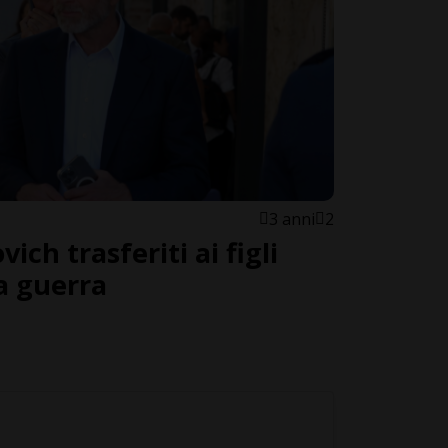
3 anni
2
ich trasferiti ai figli
a guerra