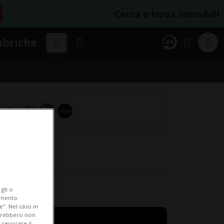
Cerca e trova immobili
ubriche
gli o
iamento
e". Nel caso in
potrebbero non
 revocare il