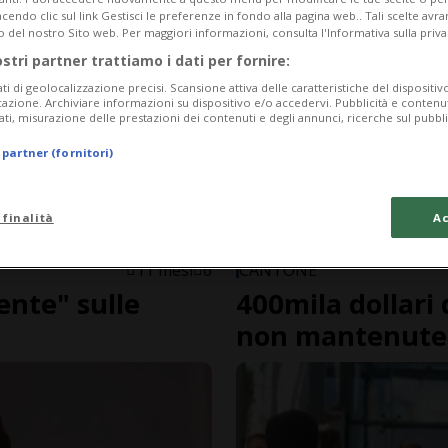
endo clic sul link Gestisci le preferenze in fondo alla pagina web.. Tali scelte avr
o del nostro Sito web. Per maggiori informazioni, consulta l'Informativa sulla priva
ostri partner trattiamo i dati per fornire:
ati di geolocalizzazione precisi. Scansione attiva delle caratteristiche del dispositivo 
icazione. Archiviare informazioni su dispositivo e/o accedervi. Pubblicità e contenu
ati, misurazione delle prestazioni dei contenuti e degli annunci, ricerche sul pubbl
 partner (fornitori)
 finalità
Ac
11 mesi
6
CANTONE
ente" sulle
400mila dollari 
non mantenute