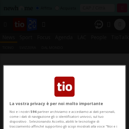
Affitta
Acquista
News
Sport
Focus
Agenda
LAC
People
TioTalk
TICINO
SVIZZERA
DAL MONDO
La vostra privacy è per noi molto importante
Noi e i nostri
594
partner archiviamo e accediamo ai dati personali,
come i dati di navigazione gli o identificatori univoci, sul tuo
dispositivo . Selezionando Accetto, abiliti le tecnologie di
tracciamento affinché supportino gli scopi mostrati alla voce "Noi e i