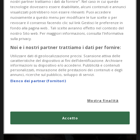
nostri partner trattiamo i dati da fornire". Nel caso in cui queste
tecnologie dovessero essere disabilitate, alcuni contenuti e annunci
visualizzati potrebbero non essere rilevanti. Puoi accedere
nuovamente a questo menu per modificare le tue scelte o per
revocare il consenso facendo clic sul link Gestisci le preferenze in
fondo alla pagina web.. Tali scelte avranno effetto nel contesto del
nostro Sito web. Per maggiori informazioni, consulta l'Informativa
sulla privacy.
Noi e i nostri partner trattiamo i dati per fornire:
Notizie su Titatoo
Utilizzare dati di geolocalizzazione precisi. Scansione attiva delle
caratteristiche del dispositivo ai fini dell’identificazione. Archiviare
informazioni su dispositivo e/o accedervi. Pubblicità e contenuti
personalizzati, misurazione delle prestazioni dei contenuti e degli
annunci, ricerche sul pubblico, sviluppo di servizi.
Segui le notizie e gli approfondimenti su
Elenco dei partner (fornitori)
Titatoo.
Mostra finalità
Accetto