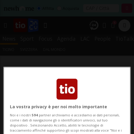
Affitta
Acquista
1
News
Sport
Focus
Agenda
LAC
People
TioTalk
TICINO
SVIZZERA
DAL MONDO
La vostra privacy è per noi molto importante
Noi e i nostri
594
partner archiviamo e accediamo ai dati personali,
come i dati di navigazione gli o identificatori univoci, sul tuo
dispositivo . Selezionando Accetto, abiliti le tecnologie di
tracciamento affinché supportino gli scopi mostrati alla voce "Noi e i