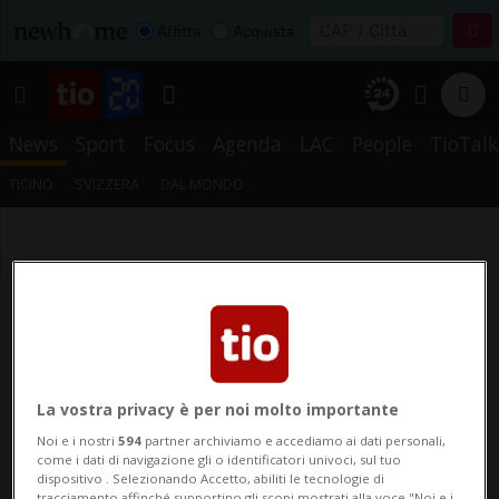
Affitta
Acquista
News
Sport
Focus
Agenda
LAC
People
TioTalk
TICINO
SVIZZERA
DAL MONDO
La vostra privacy è per noi molto importante
Noi e i nostri
594
partner archiviamo e accediamo ai dati personali,
come i dati di navigazione gli o identificatori univoci, sul tuo
dispositivo . Selezionando Accetto, abiliti le tecnologie di
tracciamento affinché supportino gli scopi mostrati alla voce "Noi e i