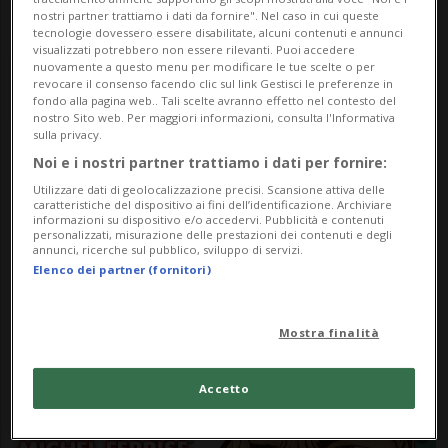
nostri partner trattiamo i dati da fornire". Nel caso in cui queste
tecnologie dovessero essere disabilitate, alcuni contenuti e annunci
visualizzati potrebbero non essere rilevanti. Puoi accedere
nuovamente a questo menu per modificare le tue scelte o per
revocare il consenso facendo clic sul link Gestisci le preferenze in
fondo alla pagina web.. Tali scelte avranno effetto nel contesto del
nostro Sito web. Per maggiori informazioni, consulta l'Informativa
sulla privacy.
Noi e i nostri partner trattiamo i dati per fornire:
Notizie su Ticino Michel
Utilizzare dati di geolocalizzazione precisi. Scansione attiva delle
Ferrise
caratteristiche del dispositivo ai fini dell’identificazione. Archiviare
informazioni su dispositivo e/o accedervi. Pubblicità e contenuti
personalizzati, misurazione delle prestazioni dei contenuti e degli
annunci, ricerche sul pubblico, sviluppo di servizi.
Elenco dei partner (fornitori)
Segui le notizie e gli approfondimenti su
Ticino Michel Ferrise.
Mostra finalità
Accetto