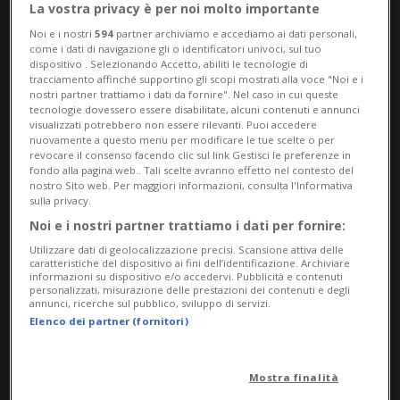
La vostra privacy è per noi molto importante
Noi e i nostri
594
partner archiviamo e accediamo ai dati personali,
come i dati di navigazione gli o identificatori univoci, sul tuo
dispositivo . Selezionando Accetto, abiliti le tecnologie di
tracciamento affinché supportino gli scopi mostrati alla voce "Noi e i
nostri partner trattiamo i dati da fornire". Nel caso in cui queste
tecnologie dovessero essere disabilitate, alcuni contenuti e annunci
visualizzati potrebbero non essere rilevanti. Puoi accedere
nuovamente a questo menu per modificare le tue scelte o per
Notizie su Tenniste
revocare il consenso facendo clic sul link Gestisci le preferenze in
fondo alla pagina web.. Tali scelte avranno effetto nel contesto del
Svizzere
nostro Sito web. Per maggiori informazioni, consulta l'Informativa
sulla privacy.
Noi e i nostri partner trattiamo i dati per fornire:
Segui le notizie e gli approfondimenti su
Utilizzare dati di geolocalizzazione precisi. Scansione attiva delle
caratteristiche del dispositivo ai fini dell’identificazione. Archiviare
Tenniste Svizzere.
informazioni su dispositivo e/o accedervi. Pubblicità e contenuti
personalizzati, misurazione delle prestazioni dei contenuti e degli
annunci, ricerche sul pubblico, sviluppo di servizi.
Elenco dei partner (fornitori)
Mostra finalità