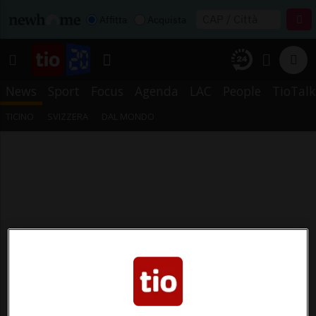
Affitta
Acquista
News
Sport
Focus
Agenda
LAC
People
TioTalk
TICINO
SVIZZERA
DAL MONDO