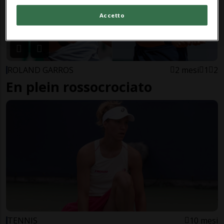
Accetto
ROLAND GARROS
2 mesi
1
2
En plein rossocrociato
TENNIS
10 mesi