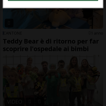
CANTONE
1 anno
Teddy Bear è di ritorno per far
scoprire l'ospedale ai bimbi
VIDEO