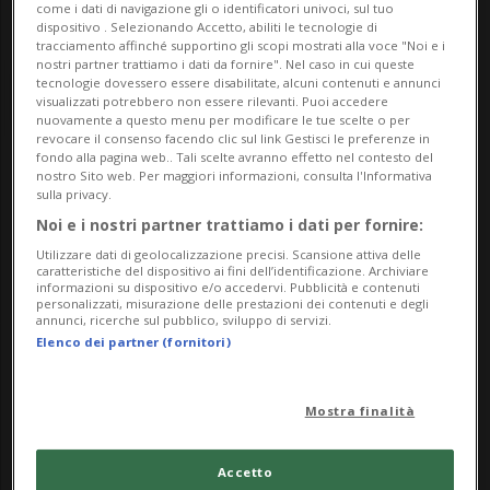
come i dati di navigazione gli o identificatori univoci, sul tuo
dispositivo . Selezionando Accetto, abiliti le tecnologie di
tracciamento affinché supportino gli scopi mostrati alla voce "Noi e i
nostri partner trattiamo i dati da fornire". Nel caso in cui queste
tecnologie dovessero essere disabilitate, alcuni contenuti e annunci
visualizzati potrebbero non essere rilevanti. Puoi accedere
nuovamente a questo menu per modificare le tue scelte o per
revocare il consenso facendo clic sul link Gestisci le preferenze in
fondo alla pagina web.. Tali scelte avranno effetto nel contesto del
nostro Sito web. Per maggiori informazioni, consulta l'Informativa
Notizie su Teddy Bear
sulla privacy.
Hospital
Noi e i nostri partner trattiamo i dati per fornire:
Utilizzare dati di geolocalizzazione precisi. Scansione attiva delle
caratteristiche del dispositivo ai fini dell’identificazione. Archiviare
informazioni su dispositivo e/o accedervi. Pubblicità e contenuti
personalizzati, misurazione delle prestazioni dei contenuti e degli
Segui le notizie e gli approfondimenti su
annunci, ricerche sul pubblico, sviluppo di servizi.
Teddy Bear Hospital.
Elenco dei partner (fornitori)
Mostra finalità
Accetto