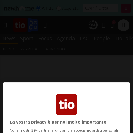
Affitta
Acquista
1
News
Sport
Focus
Agenda
LAC
People
TioTalk
TICINO
SVIZZERA
DAL MONDO
La vostra privacy è per noi molto importante
Noi e i nostri
594
partner archiviamo e accediamo ai dati personali,