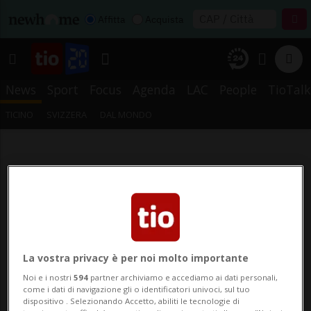
Affitta
Acquista
News
Sport
Focus
Agenda
LAC
People
TioTalk
TICINO
SVIZZERA
DAL MONDO
La vostra privacy è per noi molto importante
Noi e i nostri
594
partner archiviamo e accediamo ai dati personali,
come i dati di navigazione gli o identificatori univoci, sul tuo
dispositivo . Selezionando Accetto, abiliti le tecnologie di