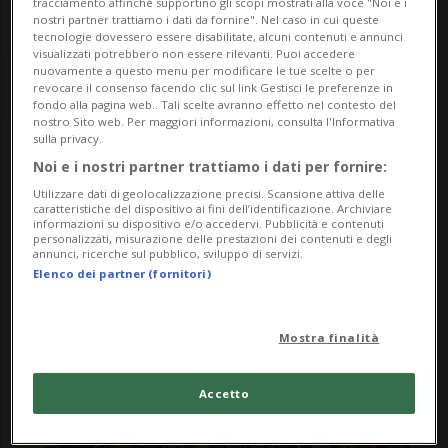
tracciamento affinché supportino gli scopi mostrati alla voce "Noi e i
nostri partner trattiamo i dati da fornire". Nel caso in cui queste
tecnologie dovessero essere disabilitate, alcuni contenuti e annunci
visualizzati potrebbero non essere rilevanti. Puoi accedere
nuovamente a questo menu per modificare le tue scelte o per
revocare il consenso facendo clic sul link Gestisci le preferenze in
fondo alla pagina web.. Tali scelte avranno effetto nel contesto del
nostro Sito web. Per maggiori informazioni, consulta l'Informativa
sulla privacy.
Notizie su Taekwondo
Noi e i nostri partner trattiamo i dati per fornire:
Utilizzare dati di geolocalizzazione precisi. Scansione attiva delle
Lugano
caratteristiche del dispositivo ai fini dell’identificazione. Archiviare
informazioni su dispositivo e/o accedervi. Pubblicità e contenuti
personalizzati, misurazione delle prestazioni dei contenuti e degli
annunci, ricerche sul pubblico, sviluppo di servizi.
Elenco dei partner (fornitori)
Segui le notizie e gli approfondimenti su
Taekwondo Lugano.
Mostra finalità
Accetto