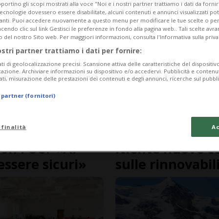
portino gli scopi mostrati alla voce "Noi e i nostri partner trattiamo i dati da fornir
tecnologie dovessero essere disabilitate, alcuni contenuti e annunci visualizzati 
vanti. Puoi accedere nuovamente a questo menu per modificare le tue scelte o per
endo clic sul link Gestisci le preferenze in fondo alla pagina web.. Tali scelte avr
o del nostro Sito web. Per maggiori informazioni, consulta l'Informativa sulla priva
ostri partner trattiamo i dati per fornire:
ati di geolocalizzazione precisi. Scansione attiva delle caratteristiche del dispositivo 
icazione. Archiviare informazioni su dispositivo e/o accedervi. Pubblicità e contenu
ati, misurazione delle prestazioni dei contenuti e degli annunci, ricerche sul pubbl
 partner (fornitori)
 finalità
Ac
3 anni
6
CAMERE FEDERALI
on l'Ue? «Al
Niente nuove ce
ssere sicuri»
sulle rinnovabil