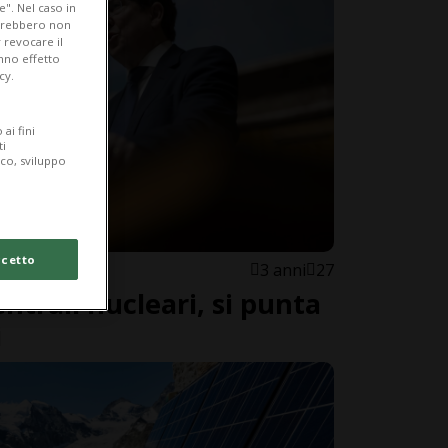
e". Nel caso in
potrebbero non
 revocare il
anno effetto
cy.
ai fini
ti
ico, sviluppo
cetto
3 anni
27
ntrali nucleari, si punta
i