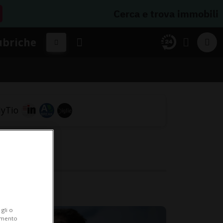
Cerca e trova immobili
ubriche
ca
ica.
gli o
iamento