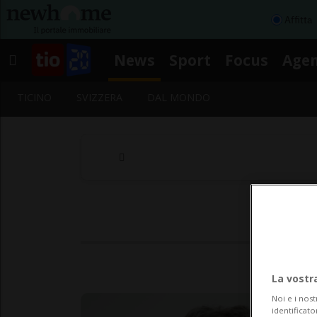
Affitta
News
Sport
Focus
Age
TICINO
SVIZZERA
DAL MONDO
N
Seg
La vostr
Noi e i nost
identificato