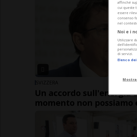
affinché sup
cui queste 
essere rile
consenso fac
nel contest
Noi e i n
Utilizzare d
dell’identif
personalizz
di servizi.
Elenco dei
Mostra
SVIZZERA
Un accordo sull'energia c
momento non possiamo e