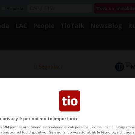
Acquista
nda
LAC
People
TioTalk
NewsBlog
R
Segnalaci
otizie su Strategia Energeti
ui le notizie e gli approfondimenti su Strategia Energet
a privacy è per noi molto importante
ri
594
partner archiviamo e accediamo ai dati personali, come i dati di navigazione 
ri univoci, sul tuo dispositivo . Selezionando Accetto, abiliti le tecnologie di tracc