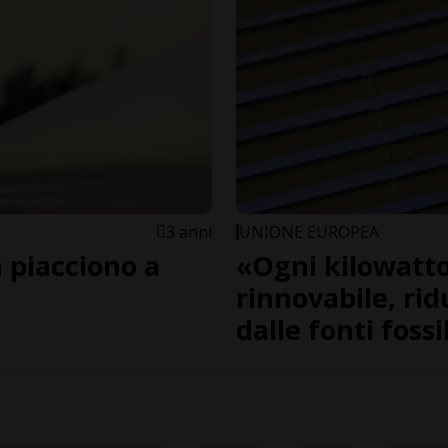
3 anni
UNIONE EUROPEA
n piacciono a
«Ogni kilowatt
rinnovabile, ri
dalle fonti fossi