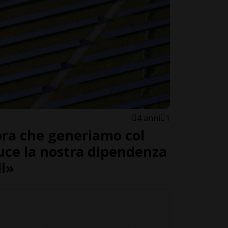
4 anni
1
ora che generiamo col
duce la nostra dipendenza
li»