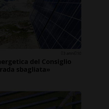
3 anni
10
nergetica del Consiglio
trada sbagliata»