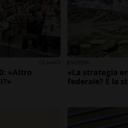
3 anni
3
SVIZZERA
0: «Altro
«La strategia e
MI?»
federale? È la s