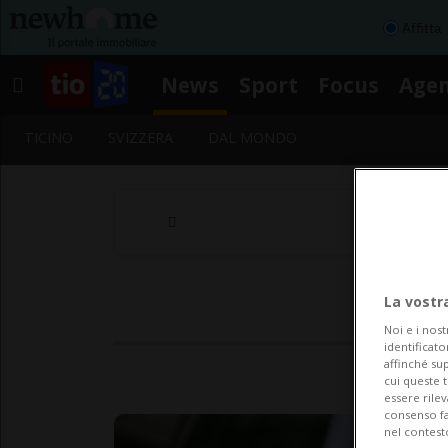
Affitta
News
Sport
Focus
Age
TICINO
SVIZZERA
DAL MONDO
La vostr
Noi e i nost
identificato
affinché sup
cui queste 
essere rile
consenso fac
nel contest