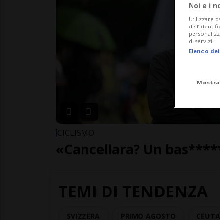
Noi e i n
Utilizzare d
dell’identif
personalizz
di servizi.
Elenco dei
Mostra
CICLISMO
«Cancellara? Un bas****
TEMI DI TENDENZA
SVIZZERA
PRIMO AGOSTO
CEUT