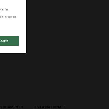
ai fini
ti
ico, sviluppo
cetto
FREDDAMENTO
FESTA NAZIONALE