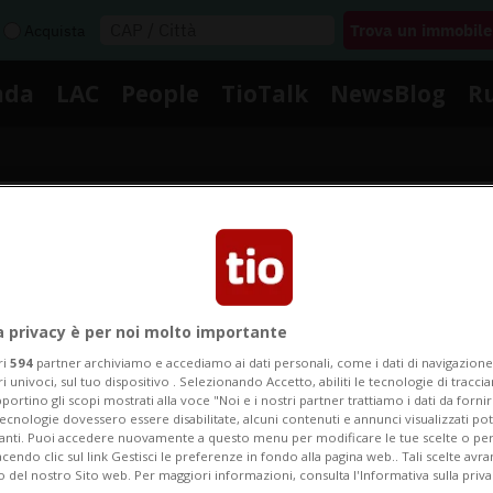
Acquista
nda
LAC
People
TioTalk
NewsBlog
R
Segnalaci
Notizie su Steve Chainel
a privacy è per noi molto importante
ri
594
partner archiviamo e accediamo ai dati personali, come i dati di navigazione 
ri univoci, sul tuo dispositivo . Selezionando Accetto, abiliti le tecnologie di tracc
portino gli scopi mostrati alla voce "Noi e i nostri partner trattiamo i dati da fornir
Segui le notizie e gli approfondimenti su Steve Chainel
tecnologie dovessero essere disabilitate, alcuni contenuti e annunci visualizzati 
vanti. Puoi accedere nuovamente a questo menu per modificare le tue scelte o per
endo clic sul link Gestisci le preferenze in fondo alla pagina web.. Tali scelte avr
o del nostro Sito web. Per maggiori informazioni, consulta l'Informativa sulla priva