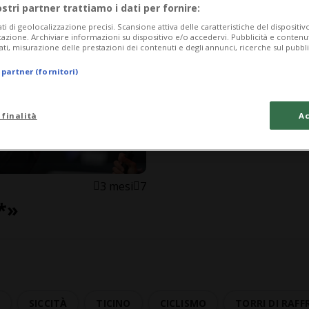
ostri partner trattiamo i dati per fornire:
ati di geolocalizzazione precisi. Scansione attiva delle caratteristiche del dispositivo 
icazione. Archiviare informazioni su dispositivo e/o accedervi. Pubblicità e contenu
ati, misurazione delle prestazioni dei contenuti e degli annunci, ricerche sul pubbl
 partner (fornitori)
 finalità
Ac
3 mesi
7
*»
A
SICCITÀ
TICINO
CICLISMO
TORRI DI RAF