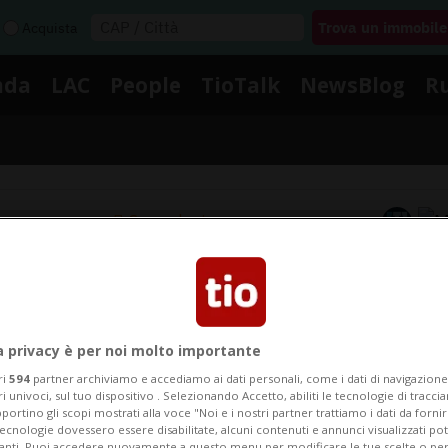
Acquista
nda
LAC
People
TioTalk
NewsBlog
R
Segnalaci
Notizie su Stauffacher
a privacy è per noi molto importante
Segui le notizie e gli approfondimenti su Stauffacher.
ri
594
partner archiviamo e accediamo ai dati personali, come i dati di navigazione 
ri univoci, sul tuo dispositivo . Selezionando Accetto, abiliti le tecnologie di tracc
portino gli scopi mostrati alla voce "Noi e i nostri partner trattiamo i dati da fornir
tecnologie dovessero essere disabilitate, alcuni contenuti e annunci visualizzati 
vanti. Puoi accedere nuovamente a questo menu per modificare le tue scelte o per