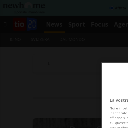
Affitta
News
Sport
Focus
Age
TICINO
SVIZZERA
DAL MONDO
La vostr
Noi e i nost
identificato
affinché sup
cui queste 
essere rile