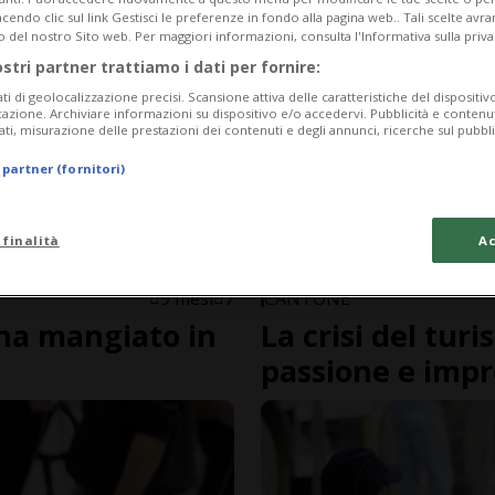
endo clic sul link Gestisci le preferenze in fondo alla pagina web.. Tali scelte avr
o del nostro Sito web. Per maggiori informazioni, consulta l'Informativa sulla priva
ostri partner trattiamo i dati per fornire:
ati di geolocalizzazione precisi. Scansione attiva delle caratteristiche del dispositivo 
icazione. Archiviare informazioni su dispositivo e/o accedervi. Pubblicità e contenu
ati, misurazione delle prestazioni dei contenuti e degli annunci, ricerche sul pubbl
 partner (fornitori)
 finalità
Ac
9 mesi
7
CANTONE
ha mangiato in
La crisi del tu
passione e impr