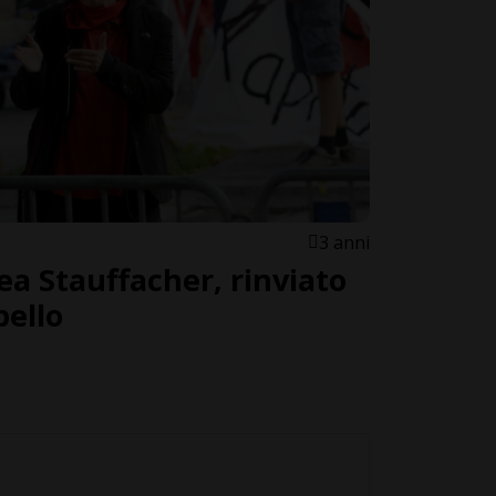
3 anni
a Stauffacher, rinviato
pello