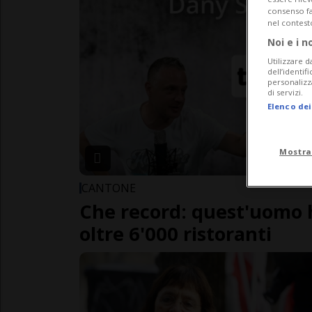
consenso fac
nel contest
Noi e i n
Utilizzare d
dell’identif
personalizz
di servizi.
Elenco dei
Mostra
CANTONE
Che record: quest'uomo 
oltre 6'000 ristoranti