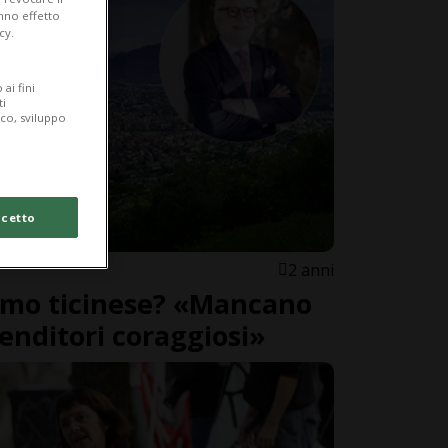
anno effetto
cy.
ai fini
ti
ico, sviluppo
cetto
2 anni
rismo ticinese? «Mancano
enditori coraggiosi»