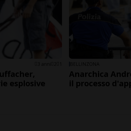
3 anni
2
1
BELLINZONA
uffacher,
Anarchica Andre
ie esplosive
il processo d'ap