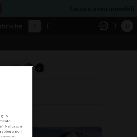
Cerca e trova immobili
ubriche
gli o
iamento
e". Nel caso in
potrebbero non
 revocare il