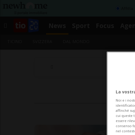
Affitta
News
Sport
Focus
Age
TICINO
SVIZZERA
DAL MONDO
La vostr
Noi e i nost
identificato
affinché sup
cui queste 
essere rile
consenso fac
nel contest