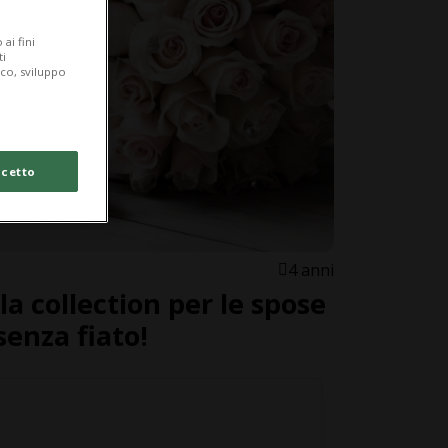
ai fini
ti
ico, sviluppo
cetto
4 anni
a collection per le spose
senza fiato!