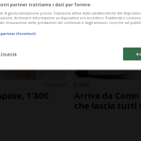
ostri partner trattiamo i dati per fornire:
ati di geolocalizzazione precisi. Scansione attiva delle caratteristiche del dispositivo 
icazione. Archiviare informazioni su dispositivo e/o accedervi. Pubblicità e contenu
ati, misurazione delle prestazioni dei contenuti e degli annunci, ricerche sul pubbl
 partner (fornitori)
 finalità
Ac
3 anni
1
COMO
pose, 1'800
Arriva da Como l
che lascia tutti 