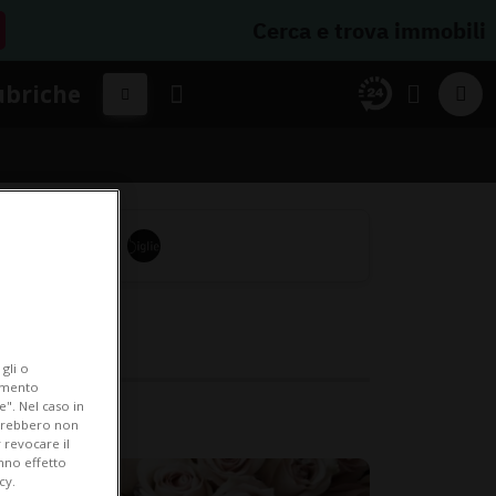
Cerca e trova immobili
ubriche
gli o
iamento
e". Nel caso in
potrebbero non
 revocare il
anno effetto
cy.