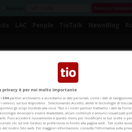
Acquista
nda
LAC
People
TioTalk
NewsBlog
R
Segnalaci
Notizie su Spose
a privacy è per noi molto importante
ri
594
partner archiviamo e accediamo ai dati personali, come i dati di navigazione 
ri univoci, sul tuo dispositivo . Selezionando Accetto, abiliti le tecnologie di tracc
portino gli scopi mostrati alla voce "Noi e i nostri partner trattiamo i dati da fornir
Segui le notizie e gli approfondimenti su Spose.
tecnologie dovessero essere disabilitate, alcuni contenuti e annunci visualizzati 
vanti. Puoi accedere nuovamente a questo menu per modificare le tue scelte o per
endo clic sul link Gestisci le preferenze in fondo alla pagina web.. Tali scelte avr
o del nostro Sito web. Per maggiori informazioni, consulta l'Informativa sulla priva