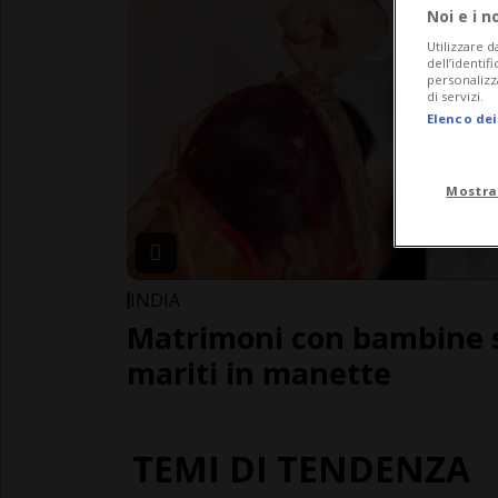
Noi e i n
Utilizzare d
dell’identif
personalizz
di servizi.
Elenco dei
Mostra
INDIA
Matrimoni con bambine s
mariti in manette
TEMI DI TENDENZA