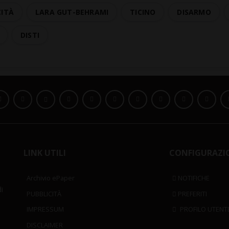
CITÀ
LARA GUT-BEHRAMI
TICINO
DISARMO
DISTI
LINK UTILI
CONFIGURAZI
Archivio ePaper
NOTIFICHE
i
PUBBLICITÀ
PREFERITI
IMPRESSUM
PROFILO UTENT
DISCLAIMER