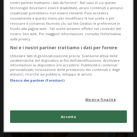
nostri partner trattiamo i dati da fornire". Nel caso in cui queste
tecnologie dovessero essere disabilitate, alcuni contenuti e annunci
visualizzati potrebbero non essere rilevanti. Puoi accedere
nuovamente a questo menu per modificare le tue scelte o per
revocare il consenso facendo clic sul link Gestisci le preferenze in
fondo alla pagina web.. Tali scelte avranno effetto nel contesto del
nostro Sito web. Per maggiori informazioni, consulta l'Informativa
sulla privacy.
Noi e i nostri partner trattiamo i dati per fornire:
Notizie su Sordi
Utilizzare dati di geolocalizzazione precisi. Scansione attiva delle
caratteristiche del dispositivo ai fini dell’identificazione. Archiviare
Discriminati
informazioni su dispositivo e/o accedervi. Pubblicità e contenuti
personalizzati, misurazione delle prestazioni dei contenuti e degli
annunci, ricerche sul pubblico, sviluppo di servizi.
Elenco dei partner (fornitori)
Segui le notizie e gli approfondimenti su
Sordi Discriminati.
Mostra finalità
Accetto