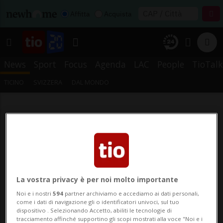
Affitta
Acquista
News
Sport
Focus
Agenda
LAC
People
TioTalk
TICINO
SVIZZERA
DAL MONDO
La vostra privacy è per noi molto importante
Noi e i nostri
594
partner archiviamo e accediamo ai dati personali,
come i dati di navigazione gli o identificatori univoci, sul tuo
dispositivo . Selezionando Accetto, abiliti le tecnologie di
tracciamento affinché supportino gli scopi mostrati alla voce "Noi e i