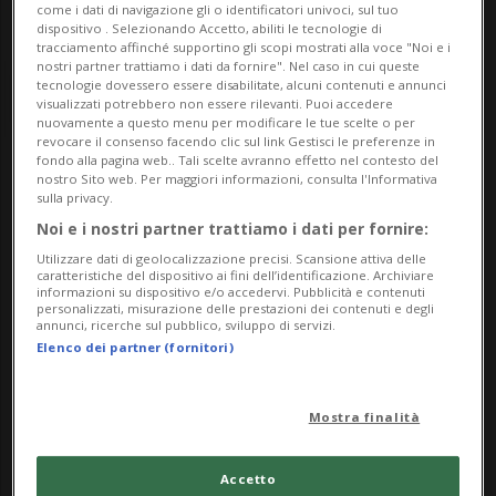
come i dati di navigazione gli o identificatori univoci, sul tuo
dispositivo . Selezionando Accetto, abiliti le tecnologie di
tracciamento affinché supportino gli scopi mostrati alla voce "Noi e i
nostri partner trattiamo i dati da fornire". Nel caso in cui queste
tecnologie dovessero essere disabilitate, alcuni contenuti e annunci
visualizzati potrebbero non essere rilevanti. Puoi accedere
nuovamente a questo menu per modificare le tue scelte o per
revocare il consenso facendo clic sul link Gestisci le preferenze in
fondo alla pagina web.. Tali scelte avranno effetto nel contesto del
nostro Sito web. Per maggiori informazioni, consulta l'Informativa
Notizie su Smg
sulla privacy.
Noi e i nostri partner trattiamo i dati per fornire:
Utilizzare dati di geolocalizzazione precisi. Scansione attiva delle
Segui le notizie e gli approfondimenti su
caratteristiche del dispositivo ai fini dell’identificazione. Archiviare
informazioni su dispositivo e/o accedervi. Pubblicità e contenuti
Smg.
personalizzati, misurazione delle prestazioni dei contenuti e degli
annunci, ricerche sul pubblico, sviluppo di servizi.
Elenco dei partner (fornitori)
Mostra finalità
Accetto