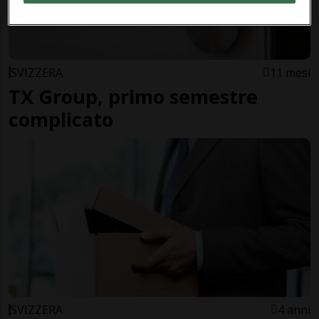
SVIZZERA
11 mesi
TX Group, primo semestre
complicato
SVIZZERA
4 anni