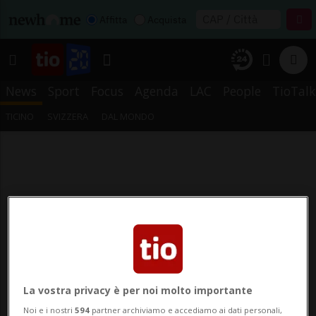
Affitta
Acquista
News
Sport
Focus
Agenda
LAC
People
TioTalk
TICINO
SVIZZERA
DAL MONDO
La vostra privacy è per noi molto importante
Noi e i nostri
594
partner archiviamo e accediamo ai dati personali,