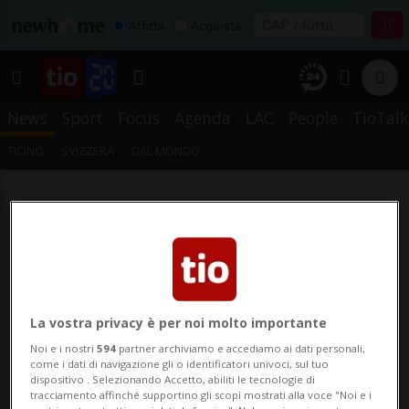
Affitta
Acquista
News
Sport
Focus
Agenda
LAC
People
TioTalk
TICINO
SVIZZERA
DAL MONDO
La vostra privacy è per noi molto importante
Noi e i nostri
594
partner archiviamo e accediamo ai dati personali,
come i dati di navigazione gli o identificatori univoci, sul tuo
dispositivo . Selezionando Accetto, abiliti le tecnologie di
tracciamento affinché supportino gli scopi mostrati alla voce "Noi e i