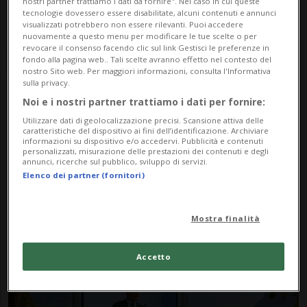
nostri partner trattiamo i dati da fornire". Nel caso in cui queste
tecnologie dovessero essere disabilitate, alcuni contenuti e annunci
visualizzati potrebbero non essere rilevanti. Puoi accedere
nuovamente a questo menu per modificare le tue scelte o per
revocare il consenso facendo clic sul link Gestisci le preferenze in
fondo alla pagina web.. Tali scelte avranno effetto nel contesto del
nostro Sito web. Per maggiori informazioni, consulta l'Informativa
sulla privacy.
Noi e i nostri partner trattiamo i dati per fornire:
Notizie su Short Stays
Utilizzare dati di geolocalizzazione precisi. Scansione attiva delle
caratteristiche del dispositivo ai fini dell’identificazione. Archiviare
Ticino
informazioni su dispositivo e/o accedervi. Pubblicità e contenuti
personalizzati, misurazione delle prestazioni dei contenuti e degli
annunci, ricerche sul pubblico, sviluppo di servizi.
Elenco dei partner (fornitori)
Segui le notizie e gli approfondimenti su
Short Stays Ticino.
Mostra finalità
Accetto