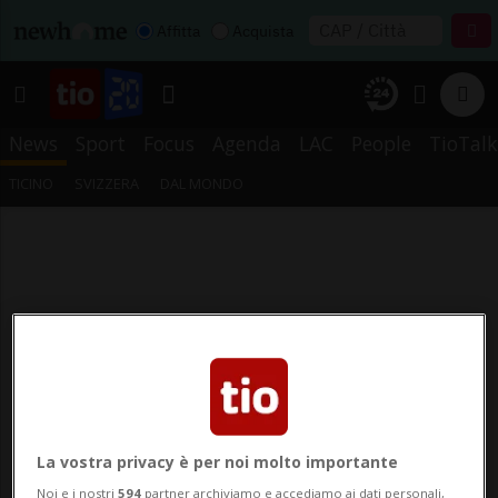
Affitta
Acquista
News
Sport
Focus
Agenda
LAC
People
TioTalk
TICINO
SVIZZERA
DAL MONDO
La vostra privacy è per noi molto importante
Noi e i nostri
594
partner archiviamo e accediamo ai dati personali,