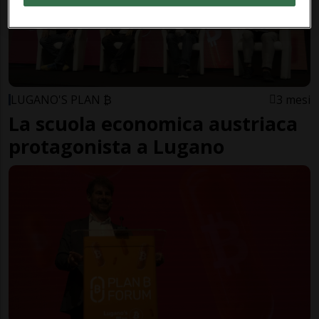
LUGANO'S PLAN ₿
3 mesi
La scuola economica austriaca
protagonista a Lugano