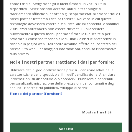
come i dati di navigazione gli o identificatori univoci, sul tuo
dispositivo . Selezionando Accetto, abiliti le tecnologie di
tracciamento affinché supportino gli scopi mostrati alla voce "Noi e i
nostri partner trattiamo i dati da fornire". Nel caso in cui queste
tecnologie dovessero essere disabilitate, alcuni contenuti e annunci
visualizzati potrebbero non essere rilevanti. Puoi accedere
nuovamente a questo menu per modificare le tue scelte o per
revocare il consenso facendo clic sul link Gestisci le preferenze in
fondo alla pagina web.. Tali scelte avranno effetto nel contesto del
Notizie su Scuola
nostro Sito web. Per maggiori informazioni, consulta l'Informativa
sulla privacy.
Austriaca
Noi e i nostri partner trattiamo i dati per fornire:
Utilizzare dati di geolocalizzazione precisi. Scansione attiva delle
caratteristiche del dispositivo ai fini dell’identificazione. Archiviare
informazioni su dispositivo e/o accedervi. Pubblicità e contenuti
Segui le notizie e gli approfondimenti su
personalizzati, misurazione delle prestazioni dei contenuti e degli
annunci, ricerche sul pubblico, sviluppo di servizi.
Scuola Austriaca.
Elenco dei partner (fornitori)
Mostra finalità
Accetto