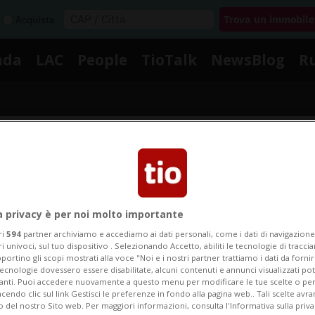
Acquista
nda
LAC
People
TioTalk
NewsBlog
R
Segnalaci
izie su Scompartimenti Flessi
a privacy è per noi molto importante
ri
594
partner archiviamo e accediamo ai dati personali, come i dati di navigazione 
ri univoci, sul tuo dispositivo . Selezionando Accetto, abiliti le tecnologie di tracc
portino gli scopi mostrati alla voce "Noi e i nostri partner trattiamo i dati da fornir
le notizie e gli approfondimenti su Scompartimenti Fles
tecnologie dovessero essere disabilitate, alcuni contenuti e annunci visualizzati 
vanti. Puoi accedere nuovamente a questo menu per modificare le tue scelte o per
endo clic sul link Gestisci le preferenze in fondo alla pagina web.. Tali scelte avr
o del nostro Sito web. Per maggiori informazioni, consulta l'Informativa sulla priva