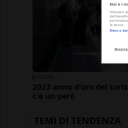
Noi e i n
Utilizzare d
dell’identif
personalizz
di servizi.
Elenco dei
Mostra
SVIZZERA
2023 anno d'oro del turis
c'è un però
TEMI DI TENDENZA