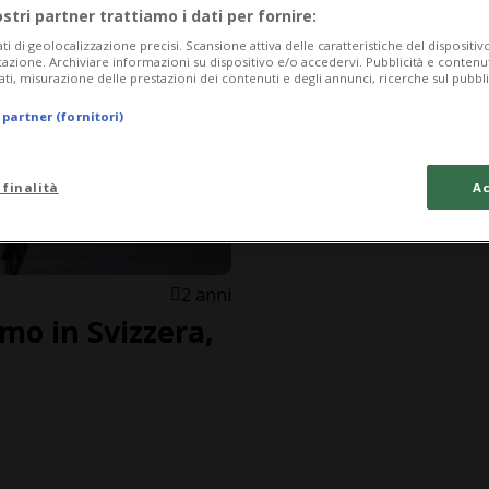
ostri partner trattiamo i dati per fornire:
ati di geolocalizzazione precisi. Scansione attiva delle caratteristiche del dispositivo 
icazione. Archiviare informazioni su dispositivo e/o accedervi. Pubblicità e contenu
ati, misurazione delle prestazioni dei contenuti e degli annunci, ricerche sul pubbl
 partner (fornitori)
 finalità
Ac
2 anni
mo in Svizzera,