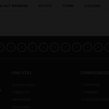
A GUT-BEHRAMI
SICCITÀ
TICINO
CICLISMO
LINK UTILI
CONFIGURAZI
Archivio ePaper
NOTIFICHE
i
PUBBLICITÀ
PREFERITI
IMPRESSUM
PROFILO UTENT
DISCLAIMER